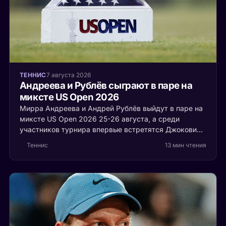
ТЕННИС
7 августа 2026
Андреева и Рублёв сыграют в паре на
миксте US Open 2026
Мирра Андреева и Андрей Рублёв выйдут в паре на
миксте US Open 2026 25-26 августа, а среди
участников турнира впервые встретятся Джокович
и Соболенко. Разбираем формат, соперников и
Теннис
13 мин чтения
шансы россиян.