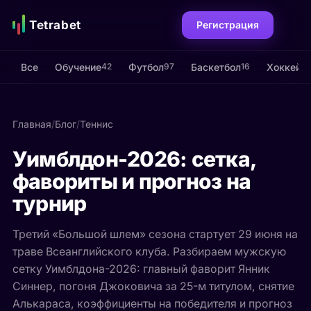
Tetrabet
Регистрация
Все
Обучение
Футбол
Баскетбол
Хоккей
42
97
16
15
Главная
/
Блог
/
Теннис
Уимблдон-2026: сетка,
фавориты и прогноз на
турнир
Третий «Большой шлем» сезона стартует 29 июня на
траве Всеанглийского клуба. Разбираем мужскую
сетку Уимблдона-2026: главный фаворит Янник
Синнер, погоня Джоковича за 25-м титулом, снятие
Алькараса, коэффициенты на победителя и прогноз