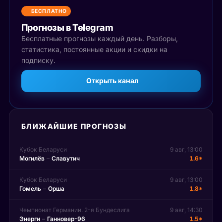
БЕСПЛАТНО
Прогнозы в Telegram
Бесплатные прогнозы каждый день. Разборы,
статистика, постоянные акции и скидки на
подписку.
Открыть канал
БЛИЖАЙШИЕ ПРОГНОЗЫ
Кубок Беларуси
9 авг, 13:00
Могилёв
–
Славутич
1.6*
Кубок Беларуси
9 авг, 13:00
Гомель
–
Орша
1.8*
Чемпионат Германии. 2-я Бундеслига
9 авг, 14:30
Энерги
–
Ганновер-96
1.5*