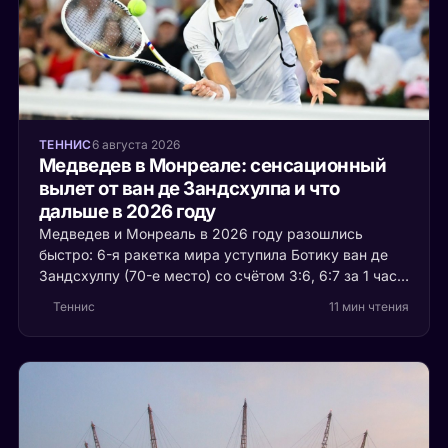
ТЕННИС
6 августа 2026
Медведев в Монреале: сенсационный
вылет от ван де Зандсхулпа и что
дальше в 2026 году
Медведев и Монреаль в 2026 году разошлись
быстро: 6-я ракетка мира уступила Ботику ван де
Зандсхулпу (70-е место) со счётом 3:6, 6:7 за 1 час
41 минуту. Разбираем, что случилось с формой
Теннис
11 мин чтения
россиянина и остаётся ли время до US Open.