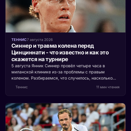
ТЕННИС
7 августа 2026
Синнер и травма колена перед
Цинциннати - что известно и как это
скажется на турнире
5 августа Янник Синнер провёл четыре часа в
миланской клинике из-за проблемы с правым
коленом. Разбираемся, что случилось, насколько
это серьёзно и кто выигрывает, если первая ракетка
Теннис
11 мин чтения
мира пропустит Цинциннати.