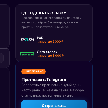
ГДЕ СДЕЛАТЬ СТАВКУ
Все события с нашего сайта вы найдёте у
наших партнёров-букмекеров, а также
приятный приветственный бонус.
PARI
Фрибет до 5 000 ₽
Лига ставок
Фрибет до 8 000 ₽
БЕСПЛАТНО
Прогнозы в Telegram
Бесплатные прогнозы каждый день,
часто раньше, чем на сайте. Разборы,
статистика, постоянные акции.
Открыть канал