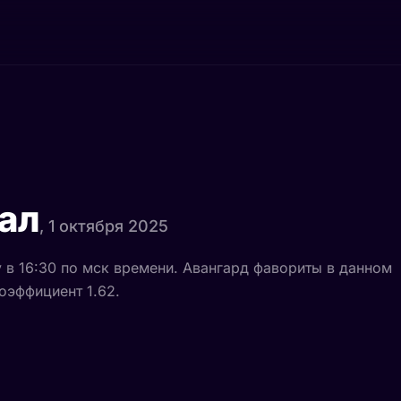
ал
, 1 октября 2025
у в 16:30 по мск времени. Авангард фавориты в данном
оэффициент 1.62.