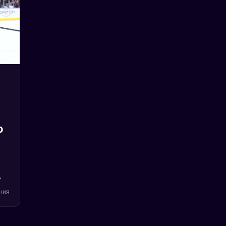
о
ения