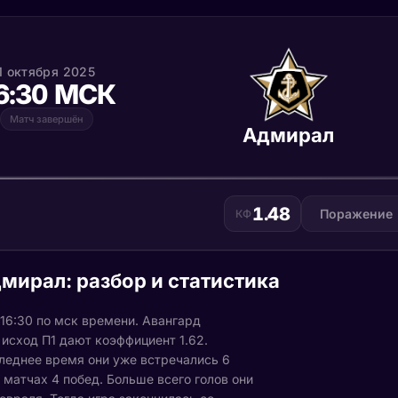
1 октября 2025
6:30 МСК
Матч завершён
Адмирал
1.48
Поражение
КФ
мирал: разбор и статистика
 16:30 по мск времени. Авангард
исход П1 дают коэффициент 1.62.
следнее время они уже встречались 6
 матчах 4 побед. Больше всего голов они