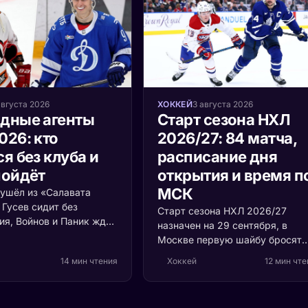
августа 2026
ХОККЕЙ
3 августа 2026
дные агенты
Старт сезона НХЛ
026: кто
2026/27: 84 матча,
я без клуба и
расписание дня
пойдёт
открытия и время п
МСК
 ушёл из «Салавата
 Гусев сидит без
Старт сезона НХЛ 2026/27
ия, Войнов и Паник ждут
назначен на 29 сентября, в
Собрали всех свободных
Москве первую шайбу бросят
КХЛ 2026, которые к
ровно в полночь 30-го. Лига
14 мин чтения
Хоккей
12 мин чт
ак и не нашли команду,
впервые с 1993 года растянула
или, какому клубу кто
регулярку до 84 матчей на
т дыру в составе.
команду, а общее число игр