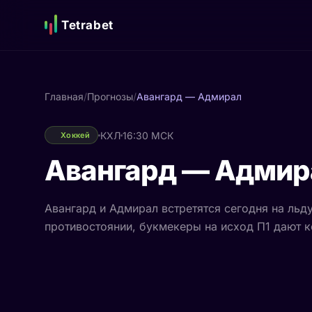
Tetrabet
Главная
/
Прогнозы
/
Авангард — Адмирал
КХЛ
16:30 МСК
Хоккей
Авангард — Адмир
Авангард и Адмирал встретятся сегодня на льд
противостоянии, букмекеры на исход П1 дают к