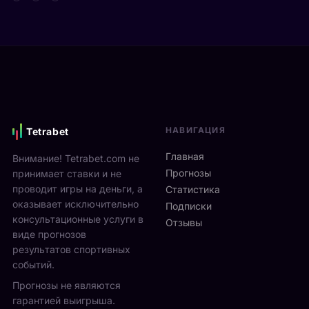
т
д
а
а
е
р
Я
в
е
н
и
н
н
М
а
и
о
м
к
н
и
С
р
к
и
е
с
НАВИГАЦИЯ
Tetrabet
н
а
т
н
л
е
Главная
Внимание! Tetrabet.com не
е
ь
U
Прогнозы
принимает ставки и не
р
в
S
проводит игры на деньги, а
п
Статистика
2
O
оказывает исключительно
р
0
Подписки
p
о
консультационные услуги в
2
Отзывы
e
в
виде прогнозов
6
n
ё
г
результатов спортивных
2
л
о
событий.
0
ч
д
Прогнозы не являются
2
е
у
6
гарантией выигрыша.
т
р