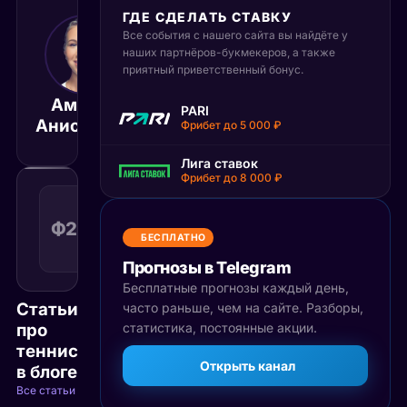
ГДЕ СДЕЛАТЬ СТАВКУ
Все события с нашего сайта вы найдёте у
3 сентября 2025
20:30
наших партнёров-букмекеров, а также
приятный приветственный бонус.
МСК
Аманда
Ига
PARI
Матч завершён
Анисимова
Швёнтек
Фрибет до 5 000 ₽
Лига ставок
Фрибет до 8 000 ₽
Фора
2
Ф2(-3)
1.47
Поражение
(-3)
КФ
БЕСПЛАТНО
Рекомендуемая
ставка
Прогнозы в Telegram
Бесплатные прогнозы каждый день,
Статьи
часто раньше, чем на сайте. Разборы,
про
статистика, постоянные акции.
теннис
Открыть канал
в блоге
Все статьи