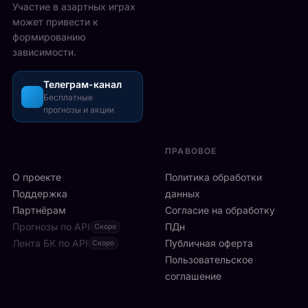
2
Участие в азартных играх
ы
а
5
может привести к
р
з
-
формированию
е
о
2
зависимости.
ч
ш
6
а
л
а
с
Телеграм-канал
и
в
а
Бесплатные
с
г
прогнозы и акции
в
ь
у
м
б
с
и
ы
т
ПРАВОВОЕ
л
с
а
а
т
О проекте
Политика обработки
,
н
р
а
Поддержка
данных
с
о
с
Партнёрам
Согласие на обработку
к
:
р
Прогнозы по API
ПДн
о
Скоро
6
е
й
Лента БК по API
-
Публичная оферта
Скоро
д
к
я
Пользовательское
и
л
р
соглашение
у
и
а
ч
н
к