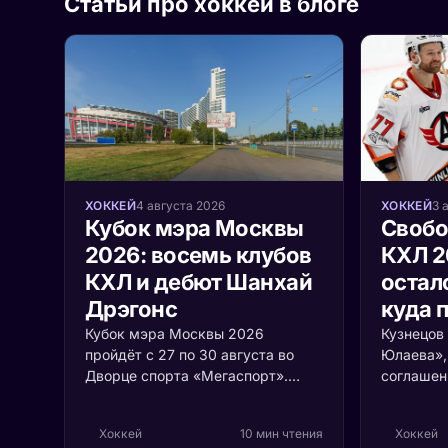
Статьи про хоккей в блоге
ХОККЕЙ
4 августа 2026
ХОККЕЙ
3 
Кубок мэра Москвы
Свобо
2026: восемь клубов
КХЛ 2
КХЛ и дебют Шанхай
осталс
Дрэгонс
куда 
Кубок мэра Москвы 2026
Кузнецов
пройдёт с 27 по 30 августа во
Юлаева»,
Дворце спорта «Мегаспорт».
соглашен
Впервые в турнире сыграют
звонка. 
восемь клубов КХЛ, включая
агентов 
Хоккей
10 мин чтения
Хоккей
«Шанхай Дрэгонс» и минское
августу т