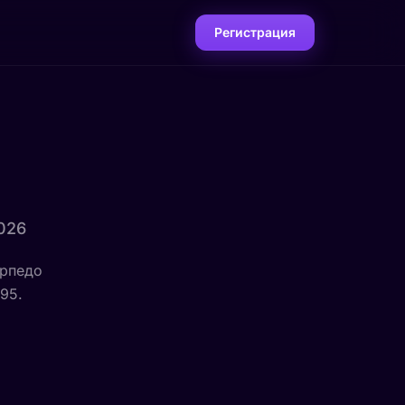
Регистрация
2026
орпедо
95.