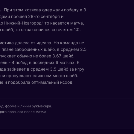
. При этом хозяева одержали победу в 3
дами прошел 28-го сентября и
до Нижний-НовгородЧто касается матча,
шайб, то он закончился со счетом 1:0.
тистика далека от идеала. Но команда не
 плане заброшенных шайб, в среднем 2.5
пускает обычно не более 3.67 шайб.
ель - 4 побед в последних 6 матчах. К
да забивает в среднем 3.5 шайб за игру.
они пропускают слишком много шайб.
е и подобрала оптимальный исход.
нд, форме и линии букмекера.
ого прогноза после матча.