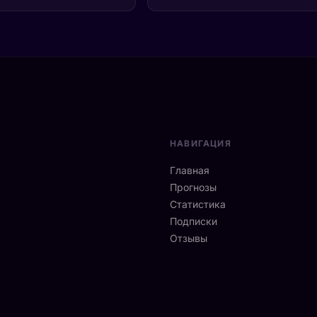
или, какому клубу кто
регулярку до 84 матчей на
т дыру в составе.
команду, а общее число игр
выросло до рекордных 1344.
Разбираем пять матчей дня
открытия по МСК, главные дат
чемпионата и то, как две лишн
игры двигают тоталы.
НАВИГАЦИЯ
Главная
Прогнозы
Статистика
Подписки
Отзывы