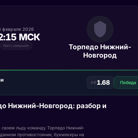
4 февраля 2026
2:15 МСК
Торпедо Нижний-
Матч завершён
Новгород
ни
1.68
Победа
КФ
до Нижний-Новгород: разбор и
а своем льду команду Торпедо Нижний-
 данном противостоянии, букмекеры на