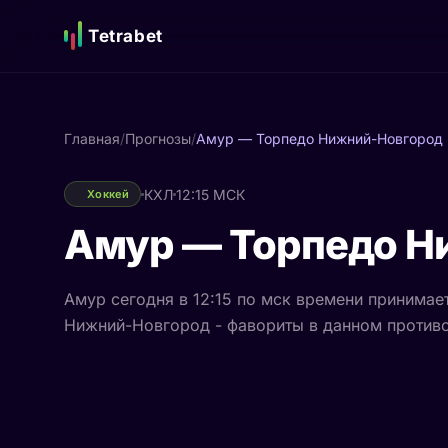
Tetrabet
Главная
/
Прогнозы
/
Амур — Торпедо Нижний-Новгород
КХЛ
12:15 МСК
Хоккей
Амур — Торпедо Н
Амур сегодня в 12:15 по мск времени принима
Нижний-Новгород - фавориты в данном противо