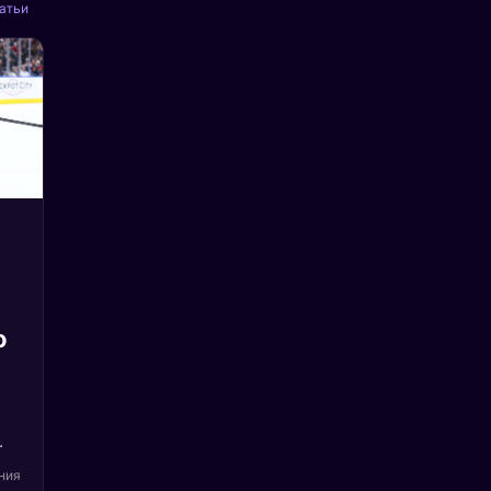
атьи
о
ения