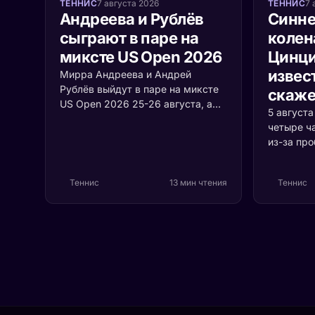
ТЕННИС
7 августа 2026
ТЕННИС
7 
Андреева и Рублёв
Синне
сыграют в паре на
колен
миксте US Open 2026
Цинци
извест
Мирра Андреева и Андрей
Рублёв выйдут в паре на миксте
скаже
US Open 2026 25-26 августа, а
5 август
среди участников турнира
четыре ч
впервые встретятся Джокович и
из-за пр
Соболенко. Разбираем формат,
коленом.
соперников и шансы россиян.
случилос
Теннис
13 мин чтения
Теннис
серьёзно 
первая р
Цинцинна