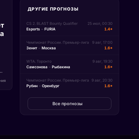
ДРУГИЕ ПРОГНОЗЫ
т
CS 2. BLAST Bounty Qualifier
25 июл, 00:30
Esports
–
FURIA
1.4*
па
Чемпионат России. Премьер-лига
9 авг, 17:00
Зенит
–
Москва
1.6*
WTA. Торонто
9 авг, 19:30
Самсонова
–
Рыбакина
1.6*
)
Чемпионат России. Премьер-лига
9 авг, 20:30
ения
Рубин
–
Оренбург
1.6*
на
n.
Все прогнозы