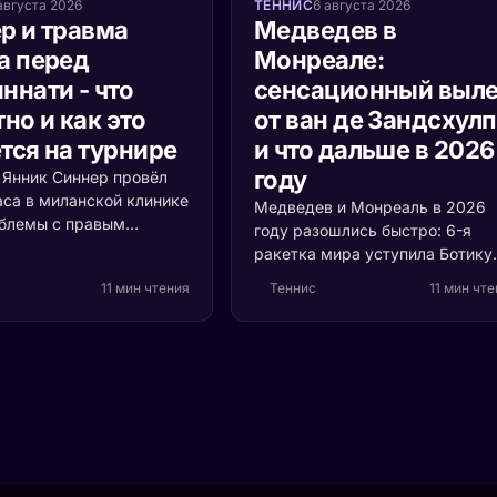
августа 2026
ТЕННИС
6 августа 2026
р и травма
Медведев в
а перед
Монреале:
ннати - что
сенсационный выле
но и как это
от ван де Зандсхул
тся на турнире
и что дальше в 2026
году
а Янник Синнер провёл
аса в миланской клинике
Медведев и Монреаль в 2026
облемы с правым
году разошлись быстро: 6-я
 Разбираемся, что
ракетка мира уступила Ботику
ь, насколько это
ван де Зандсхулпу (70-е место
11 мин чтения
Теннис
11 мин чт
и кто выигрывает, если
со счётом 3:6, 6:7 за 1 час 41
акетка мира пропустит
минуту. Разбираем, что
ти.
случилось с формой россияни
и остаётся ли время до US Ope