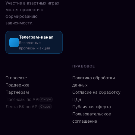
2
Участие в азартных играх
ы
а
5
может привести к
р
з
-
формированию
е
о
2
зависимости.
ч
ш
6
а
л
а
с
Телеграм-канал
и
в
а
Бесплатные
с
г
прогнозы и акции
в
ь
у
м
б
с
и
ы
т
ПРАВОВОЕ
л
с
а
а
т
О проекте
Политика обработки
,
н
р
а
Поддержка
данных
с
о
с
Партнёрам
Согласие на обработку
к
:
р
Прогнозы по API
ПДн
о
Скоро
6
е
й
Лента БК по API
-
Публичная оферта
Скоро
д
к
я
Пользовательское
и
л
р
соглашение
у
и
а
ч
н
к