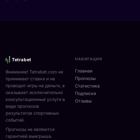
т
д
а
а
е
р
Я
в
е
н
и
н
н
М
а
и
о
м
к
н
и
С
р
к
и
е
с
НАВИГАЦИЯ
Tetrabet
н
а
т
н
л
е
Главная
Внимание! Tetrabet.com не
е
ь
U
Прогнозы
принимает ставки и не
р
в
S
проводит игры на деньги, а
п
Статистика
2
O
оказывает исключительно
р
0
Подписки
p
о
консультационные услуги в
2
Отзывы
e
в
виде прогнозов
6
n
ё
г
результатов спортивных
2
л
о
событий.
0
ч
д
Прогнозы не являются
2
е
у
6
гарантией выигрыша.
т
р