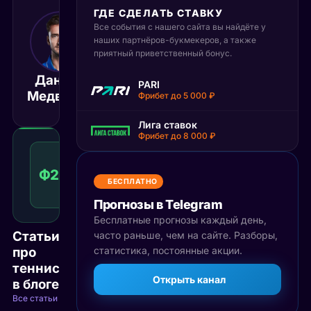
ГДЕ СДЕЛАТЬ СТАВКУ
Все события с нашего сайта вы найдёте у
11 октября 2025
14:00
наших партнёров-букмекеров, а также
приятный приветственный бонус.
МСК
Даниил
Артур
PARI
Матч завершён
Медведев
Риндеркне
Фрибет до 5 000 ₽
Лига ставок
Фрибет до 8 000 ₽
Фора
2
Ф2(4)
1.42
Победа
(4)
КФ
БЕСПЛАТНО
Рекомендуемая
ставка
Прогнозы в Telegram
Бесплатные прогнозы каждый день,
Статьи
часто раньше, чем на сайте. Разборы,
про
статистика, постоянные акции.
теннис
Открыть канал
в блоге
Все статьи