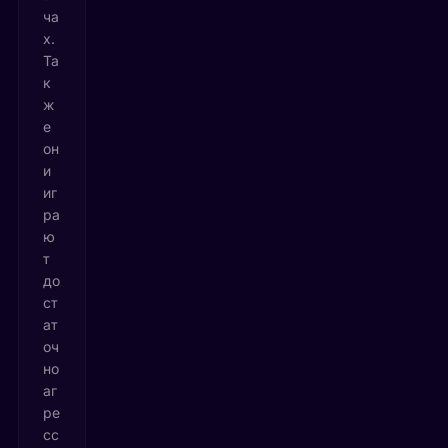
ча
х.
Та
к
ж
е
он
и
иг
ра
ю
т
до
ст
ат
оч
но
аг
ре
сс