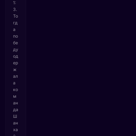
1:
3.
То
гд
а
по
бе
ду
од
ер
ж
ал
а
ко
м
ан
да
Ш
ан
ха