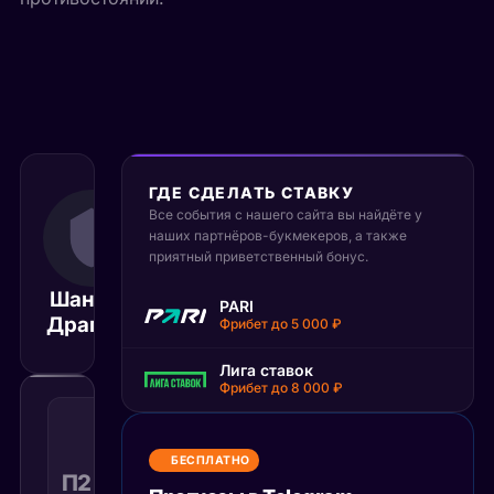
ГДЕ СДЕЛАТЬ СТАВКУ
Все события с нашего сайта вы найдёте у
14 октября 2025
19:30
наших партнёров-букмекеров, а также
приятный приветственный бонус.
МСК
Шанхай
Динамо
PARI
Матч завершён
Драгонс
Москва
Фрибет до 5 000 ₽
Лига ставок
Фрибет до 8 000 ₽
Победа
2
с
БЕСПЛАТНО
учетом
П2 с ОТ
1.75
Поражение
КФ