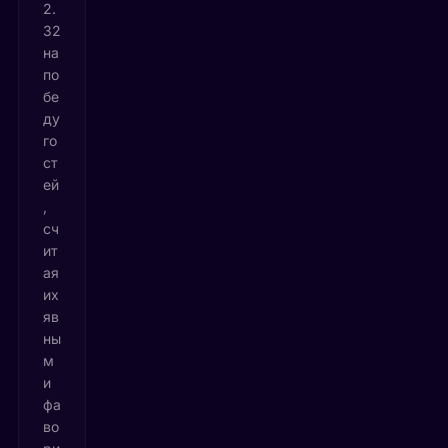
2.
32
на
по
бе
ду
го
ст
ей
,
сч
ит
ая
их
яв
ны
м
и
фа
во