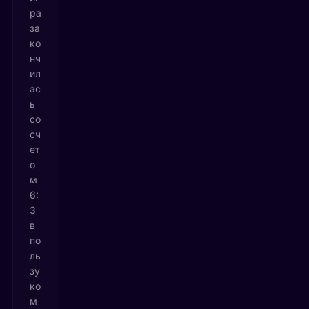
ра
за
ко
нч
ил
ас
ь
со
сч
ет
о
м
6:
3
в
по
ль
зу
ко
м