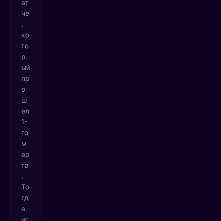
ат
че
,
ко
то
р
ый
пр
о
ш
ел
1-
го
м
ар
та
.
То
гд
а
иг