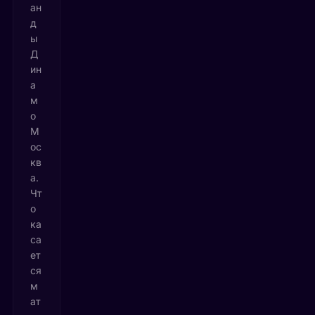
ан
д
ы
Д
ин
а
м
о
М
ос
кв
а.
Чт
о
ка
са
ет
ся
м
ат