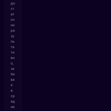
до
ст
ат
оч
но
ре
зу
ль
та
ти
вн
о,
за
би
ва
я
в
ср
ед
не