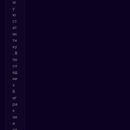
ш
у
ю
ст
ат
ис
ти
ку
. В
по
сл
ед
ни
х
6
иг
ра
х
он
и
од