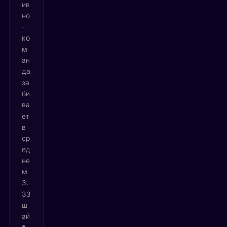
ив
но
-
ко
м
ан
да
за
би
ва
ет
в
ср
ед
не
м
3.
33
ш
ай