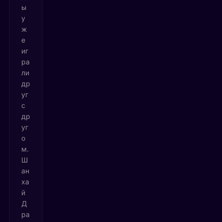
ы
у
ж
е
иг
ра
ли
др
уг
с
др
уг
о
м.
Ш
ан
ха
й
Д
ра