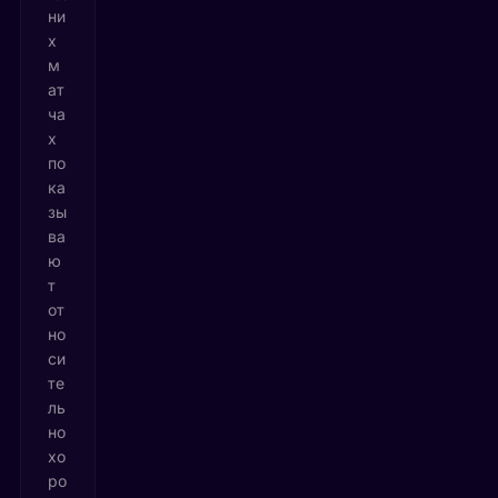
ни
х
м
ат
ча
х
по
ка
зы
ва
ю
т
от
но
си
те
ль
но
хо
ро