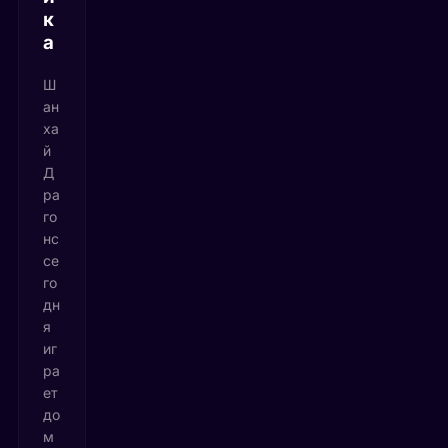
к
а
Ш
ан
ха
й
Д
ра
го
нс
се
го
дн
я
иг
ра
ет
до
м