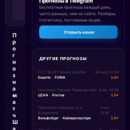
Прогнозы в Telegram
доп.
времени
Бесплатные прогнозы каждый день,
Рекомендуемая
часто раньше, чем на сайте. Разборы,
ставка
статистика, постоянные акции.
Открыть канал
П
р
о
г
ДРУГИЕ ПРОГНОЗЫ
н
о
CS 2. BLAST Bounty Qualifier
25 июл, 00:30
з
Esports
–
FURIA
1.4*
н
а
Чемпионат России. Премьер-лига
8 авг, 20:30
м
ЦСКА
–
Ростов
1.5*
а
т
Чемпионат Германии. 2-я
8 авг,
Бундеслига
21:30
ч
Вольфсбург
–
Кайзерслаутерн
1.5*
Ш
а