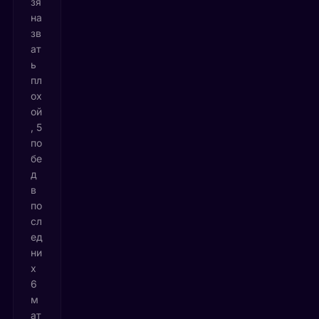
зя
на
зв
ат
ь
пл
ох
ой
, 5
по
бе
д
в
по
сл
ед
ни
х
6
м
ат