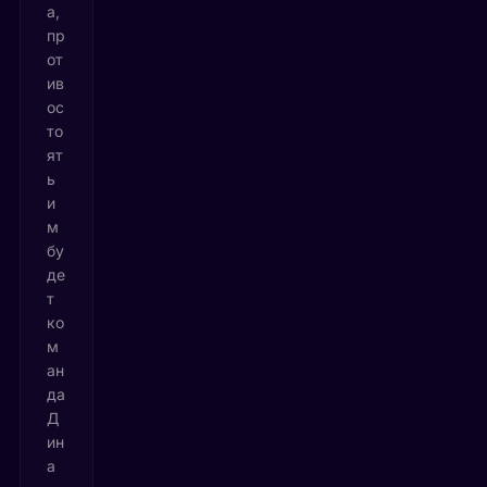
а,
пр
от
ив
ос
то
ят
ь
и
м
бу
де
т
ко
м
ан
да
Д
ин
а