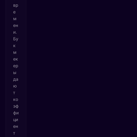
вр
е
м
ен
и.
Бу
к
м
ек
ер
ы
да
ю
т
ко
эф
фи
ци
ен
т