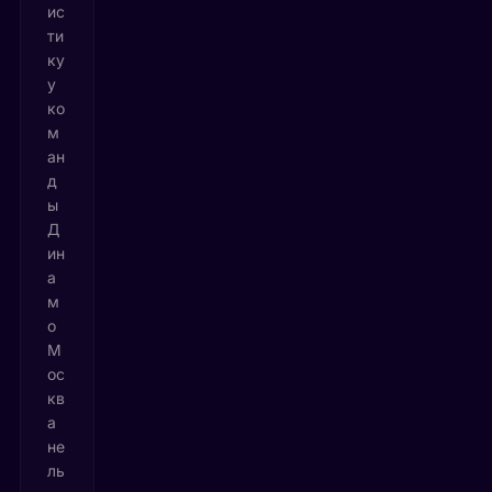
ис
ти
ку
у
ко
м
ан
д
ы
Д
ин
а
м
о
М
ос
кв
а
не
ль