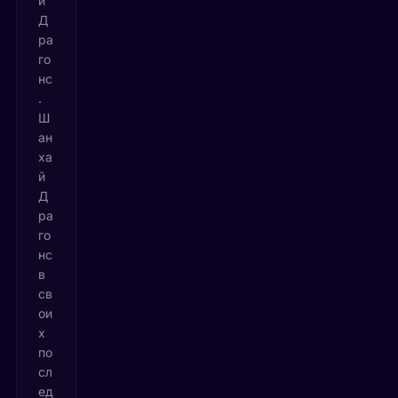
й
Д
ра
го
нс
.
Ш
ан
ха
й
Д
ра
го
нс
в
св
ои
х
по
сл
ед