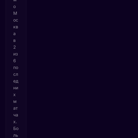
о
М
ос
кв
а
в
2
из
6
по
сл
ед
ни
х
м
ат
ча
х.
Бо
ль