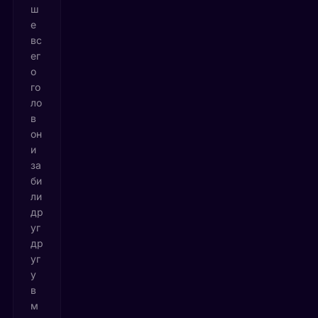
ш
е
вс
ег
о
го
ло
в
он
и
за
би
ли
др
уг
др
уг
у
в
м