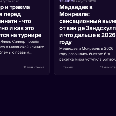
августа 2026
ТЕННИС
6 августа 2026
р и травма
Медведев в
а перед
Монреале:
ннати - что
сенсационный выле
но и как это
от ван де Зандсхул
тся на турнире
и что дальше в 2026
году
а Янник Синнер провёл
аса в миланской клинике
Медведев и Монреаль в 2026
облемы с правым
году разошлись быстро: 6-я
 Разбираемся, что
ракетка мира уступила Ботику
ь, насколько это
ван де Зандсхулпу (70-е место
11 мин чтения
Теннис
11 мин чт
и кто выигрывает, если
со счётом 3:6, 6:7 за 1 час 41
акетка мира пропустит
минуту. Разбираем, что
ти.
случилось с формой россияни
и остаётся ли время до US Ope