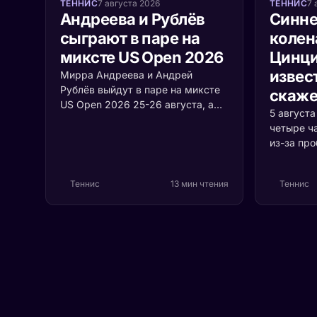
ТЕННИС
7 августа 2026
ТЕННИС
7 
Андреева и Рублёв
Синне
сыграют в паре на
колен
миксте US Open 2026
Цинци
извест
Мирра Андреева и Андрей
Рублёв выйдут в паре на миксте
скаже
US Open 2026 25-26 августа, а
5 август
среди участников турнира
четыре ч
впервые встретятся Джокович и
из-за пр
Соболенко. Разбираем формат,
коленом.
соперников и шансы россиян.
случилос
Теннис
13 мин чтения
Теннис
серьёзно 
первая р
Цинцинна