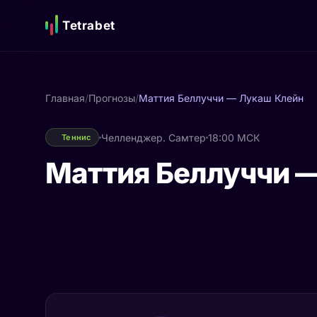
Tetrabet
Главная
/
Прогнозы
/
Маттия Беллуччи — Лукаш Клейн
Челленджер. Самтер
18:00 МСК
Теннис
Маттия Беллуччи 