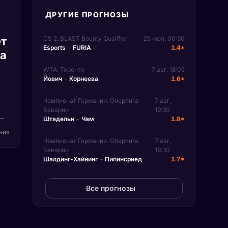
ДРУГИЕ ПРОГНОЗЫ
т
CS 2. BLAST Bounty Qualifier
25 июл, 00:30
Esports
–
FURIA
1.4*
па
WTA. Торонто
7 авг, 18:05
Йович
–
Корнеева
1.6*
Чемпионат Германии. Оберлига
7 авг,
Баварии
19:30
Штадельн
–
Чам
1.8*
)
ения
Чемпионат Германии. Оберлига
7 авг,
Баварии
19:30
на
Шалдинг-Хайнинг
–
Пипинсриед
1.7*
n.
Все прогнозы