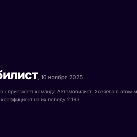
билист
, 16 ноября 2025
ктор приезжает команда Автомобилист. Хозяева в этом м
коэффициент на их победу 2.193.