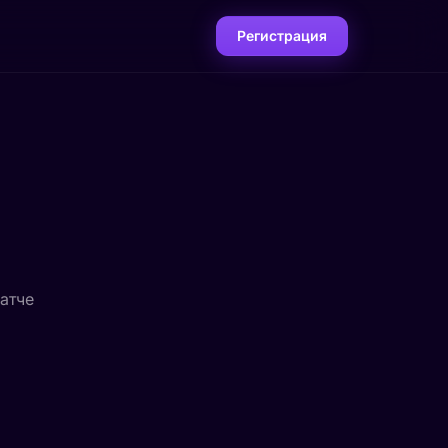
Регистрация
атче