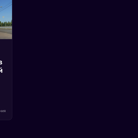
в
й
ния