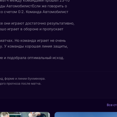
й матч между командами прошел 23-го
анды АвтомобилистЕсли же говорить о
со счетом 0:2. Команда Автомобилист
кже они играют достаточно результативно,
ошо играет в обороне и пропускает
матчах. Но команда играет не очень
ру. У команды хорошая линия защиты,
е и подобрала оптимальный исход.
нд, форме и линии букмекера.
ого прогноза после матча.
Все ст