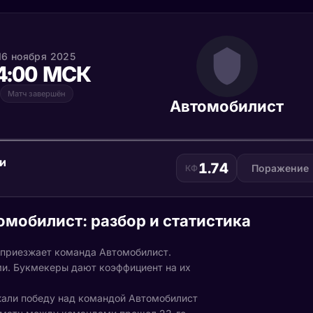
16 ноября 2025
4:00 МСК
Матч завершён
Автомобилист
и
1.74
Поражение
КФ
омобилист: разбор и статистика
р приезжает команда Автомобилист.
и. Букмекеры дают коэффициент на их
жали победу над командой Автомобилист