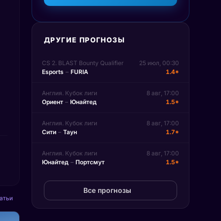
ДРУГИЕ ПРОГНОЗЫ
CS 2. BLAST Bounty Qualifier
25 июл, 00:30
Esports
–
FURIA
1.4*
Англия. Кубок лиги
8 авг, 17:00
Ориент
–
Юнайтед
1.5*
Англия. Кубок лиги
8 авг, 17:00
Сити
–
Таун
1.7*
Англия. Кубок лиги
8 авг, 17:00
Юнайтед
–
Портсмут
1.5*
Все прогнозы
атьи