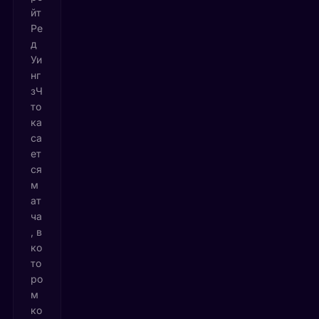
йт
Ре
д
Уи
нг
зЧ
то
ка
са
ет
ся
м
ат
ча
, в
ко
то
ро
м
ко