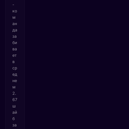
-
ко
м
ан
да
за
би
ва
ет
в
ср
ед
не
м
2.
67
ш
ай
б
за