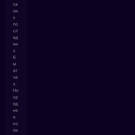
св
ои
х
по
сл
ед
ни
х
6
м
ат
ча
х.
Но
ср
ед
не
е
ко
ли