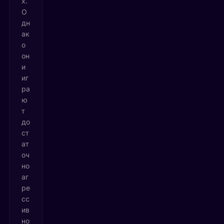
х.
О
дн
ак
о
он
и
иг
ра
ю
т
до
ст
ат
оч
но
аг
ре
сс
ив
но