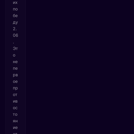
их
по
бе
ду
2.
06
.
Эт
о
не
пе
рв
ое
пр
от
ив
ос
то
ян
ие
эт