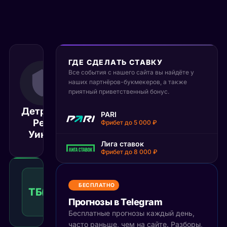
ГДЕ СДЕЛАТЬ СТАВКУ
Все события с нашего сайта вы найдёте у
19 ноября 2025
наших партнёров-букмекеров, а также
03:00
приятный приветственный бонус.
МСК
Детройт
PARI
Сиэтл
Ред
Матч завершён
Фрибет до 5 000 ₽
Кракен
Уингз
Лига ставок
Фрибет до 8 000 ₽
Тотал
больше
БЕСПЛАТНО
ТБ(5)
1.52
Победа
5
КФ
Прогнозы в Telegram
Рекомендуемая
ставка
Бесплатные прогнозы каждый день,
часто раньше, чем на сайте. Разборы,