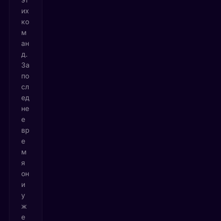
их
ко
м
ан
д.
За
по
сл
ед
не
е
вр
е
м
я
он
и
у
ж
е