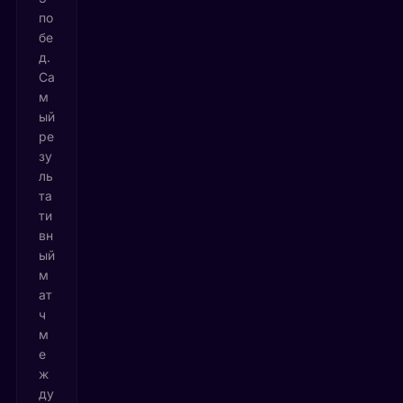
по
бе
д.
Са
м
ый
ре
зу
ль
та
ти
вн
ый
м
ат
ч
м
е
ж
ду