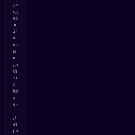
ду
од
ер
ж
ал
а
ко
м
ан
да
Си
эт
л
Кр
ак
ен
.
Д
ет
ро