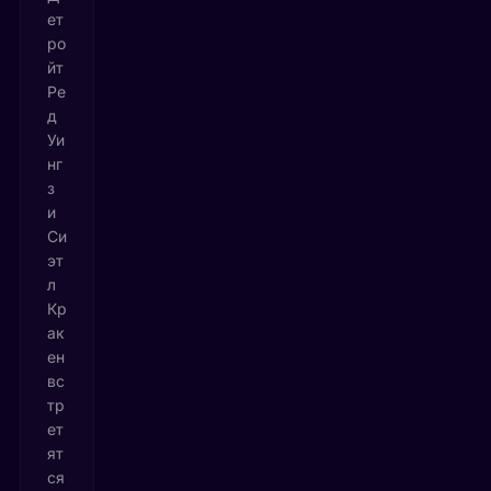
ет
ро
йт
Ре
д
Уи
нг
з
и
Си
эт
л
Кр
ак
ен
вс
тр
ет
ят
ся