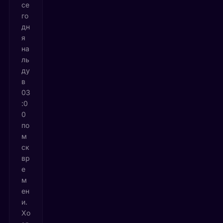
се
го
дн
я
на
ль
ду
в
03
:0
0
по
м
ск
вр
е
м
ен
и.
Хо