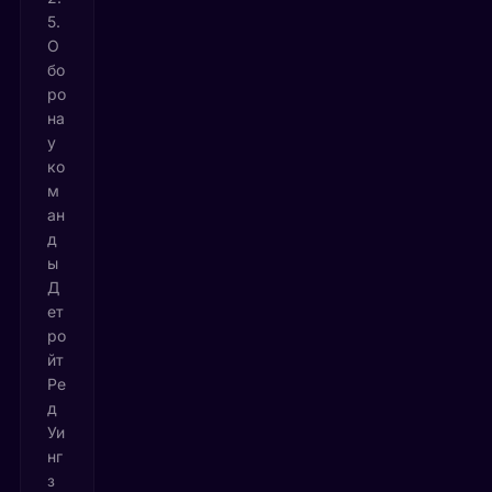
5.
О
бо
ро
на
у
ко
м
ан
д
ы
Д
ет
ро
йт
Ре
д
Уи
нг
з