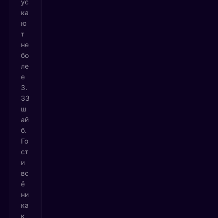
ус
ка
ю
т
не
бо
ле
е
3.
33
ш
ай
б.
Го
ст
и
вс
ё
ни
ка
к