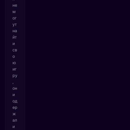
не
м
ог
ут
на
йт
и
св
о
ю
иг
ру
,
он
и
од
ер
ж
ал
и