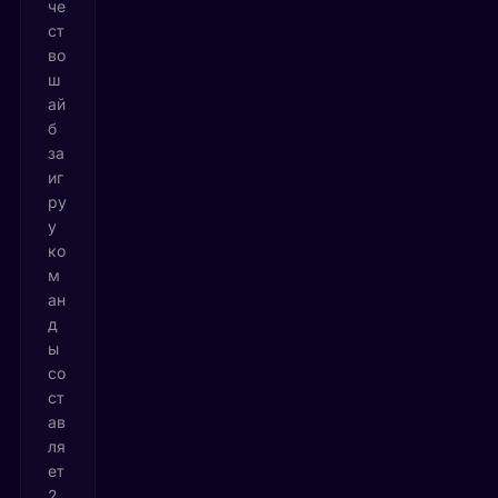
че
ст
во
ш
ай
б
за
иг
ру
у
ко
м
ан
д
ы
со
ст
ав
ля
ет
2.