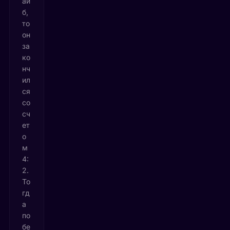
ай
б,
то
он
за
ко
нч
ил
ся
со
сч
ет
о
м
4:
2.
То
гд
а
по
бе