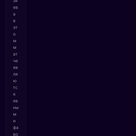
зя
ев
а
в
эт
о
м
м
ат
че
яв
ля
ю
тс
я
яв
ны
м
и
фа
во