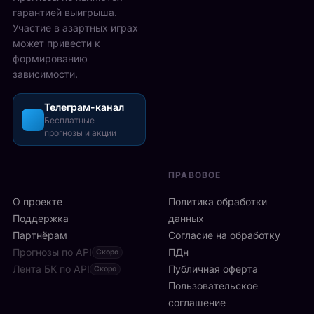
е
у
6
гарантией выигрыша.
т
р
2
Участие в азартных играх
ы
а
5
может привести к
р
з
-
формированию
е
о
2
зависимости.
ч
ш
6
а
л
а
с
Телеграм-канал
и
в
а
Бесплатные
с
г
прогнозы и акции
в
ь
у
м
б
с
и
ы
т
ПРАВОВОЕ
л
с
а
а
т
О проекте
Политика обработки
,
н
р
а
Поддержка
данных
с
о
с
Партнёрам
Согласие на обработку
к
:
р
Прогнозы по API
ПДн
о
Скоро
6
е
й
Лента БК по API
-
Публичная оферта
Скоро
д
к
я
Пользовательское
и
л
р
соглашение
у
и
а