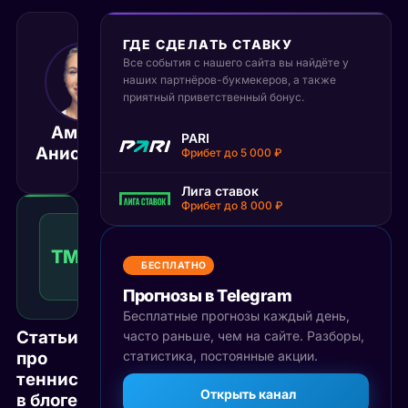
ГДЕ СДЕЛАТЬ СТАВКУ
Все события с нашего сайта вы найдёте у
20 июня 2025
18:30
наших партнёров-букмекеров, а также
приятный приветственный бонус.
МСК
Аманда
Людмила
PARI
Матч завершён
Анисимова
Самсонов
Фрибет до 5 000 ₽
Лига ставок
Фрибет до 8 000 ₽
Тотал
меньше
ТМ(25)
1.49
Победа
25
КФ
БЕСПЛАТНО
Рекомендуемая
ставка
Прогнозы в Telegram
Бесплатные прогнозы каждый день,
Статьи
часто раньше, чем на сайте. Разборы,
про
статистика, постоянные акции.
теннис
Открыть канал
в блоге