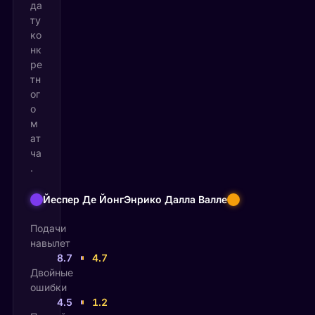
да
ту
ко
нк
ре
тн
ог
о
м
ат
ча
.
Йеспер Де Йонг
Энрико Далла Валле
Подачи
навылет
8.7
4.7
Двойные
ошибки
4.5
1.2