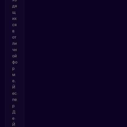
дя
щ
их
ся
в
от
ли
чн
ой
фо
р
м
е.
Й
ес
пе
р
Д
е
Й