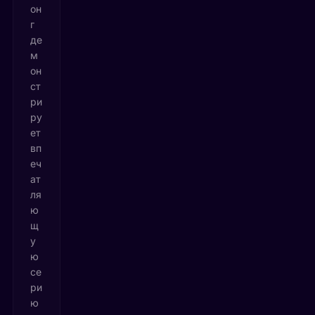
он
г
де
м
он
ст
ри
ру
ет
вп
еч
ат
ля
ю
щ
у
ю
се
ри
ю