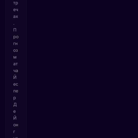
тр
еч
ах
.
П
ро
гн
оз
м
ат
ча
Й
ес
пе
р
Д
е
Й
он
г