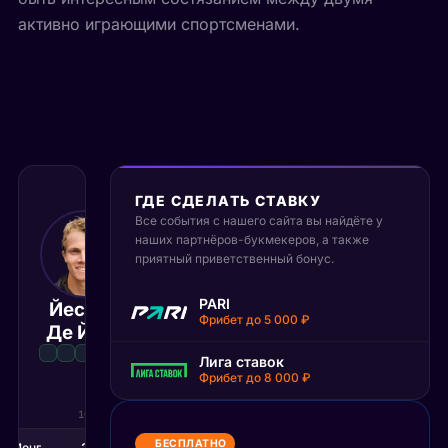
активно играющими спортсменами.
ГДЕ СДЕЛАТЬ СТАВКУ
Все события с нашего сайта вы найдёте у
наших партнёров-букмекеров, а также
13 июня 2026
15:30 МСК
приятный приветственный бонус.
:
2
1
Энрико
PARI
Йеспер
Далла
Фрибет до 5 000 ₽
Матч завершён
Де Йонг
Валле
Лига ставок
Фрибет до 8 000 ₽
1С
2С
3С
БЕСПЛАТНО
е Йонг
2
7
6