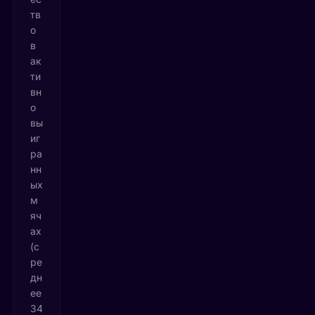
тв
о
в
ак
ти
вн
о
вы
иг
ра
нн
ых
м
яч
ах
(с
ре
дн
ее
34