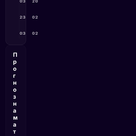
Йонг
0:3
—
Зверев
Роша
2:0
—
Валле
29 мая 2026
1 июн 2026
Хачанов
2:3
Тобон
0:2
—
Йонг
—
Валле
27 мая 2026
31 мая 2026
Чина
0:3
—
Йонг
Ингильдсен
0:2
—
Валле
П
р
о
г
н
о
з
н
а
м
а
т