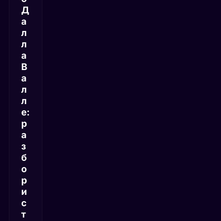
Д
а
л
л
а
В
а
л
л
е:
р
а
з
б
о
р
и
с
т