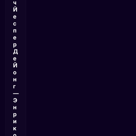
ч
Й
е
с
п
е
р
Д
е
Й
о
н
г
—
Э
н
р
и
к
о