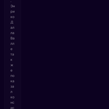
.
Эн
ри
ко
Д
ал
ла
Ва
лл
е
та
к
ж
е
по
ка
за
л
ко
нс
ис