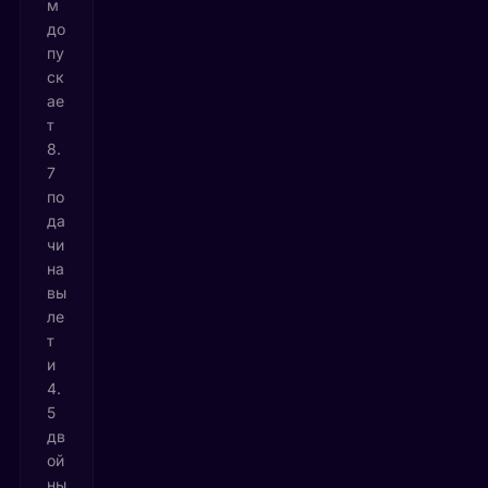
м
до
пу
ск
ае
т
8.
7
по
да
чи
на
вы
ле
т
и
4.
5
дв
ой
ны