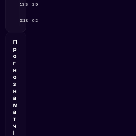
INFINITE
13:5
Virtus.pro
2:0
—
Circle
—
Oxuji
21 мая 2026
9 июн 2026
INFINITE
3:13
ex-MANA
0:2
—
Acend
—
Oxuji
П
р
о
г
н
о
з
н
а
м
а
т
ч
I