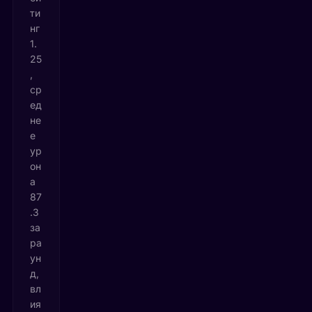
ти
нг
1.
25
,
ср
ед
не
е
ур
он
а
87
.3
за
ра
ун
д,
вл
ия