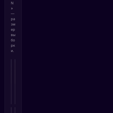
N
»
—
ра
зм
ер
вы
бо
рк
и.
NUKE
MIRAGE
67%
70%
36%
33%
VS
VS
Карт: 12
Карт:
Карт: 11
Карт: 6
23