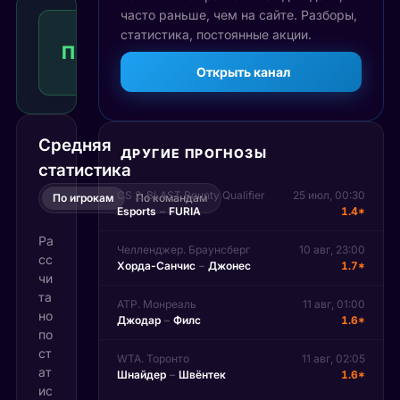
часто раньше, чем на сайте. Разборы,
Победа
статистика, постоянные акции.
игрока
П1
1.69
Победа
1
КФ
Открыть канал
Рекомендуемая
ставка
Средняя
ДРУГИЕ ПРОГНОЗЫ
статистика
CS 2. BLAST Bounty Qualifier
25 июл, 00:30
По игрокам
По командам
Esports
–
FURIA
1.4*
Ра
Челленджер. Браунсберг
10 авг, 23:00
сс
Хорда-Санчис
–
Джонес
1.7*
чи
та
ATP. Монреаль
11 авг, 01:00
но
Джодар
–
Филс
1.6*
по
ст
WTA. Торонто
11 авг, 02:05
ат
Шнайдер
–
Швёнтек
1.6*
ис