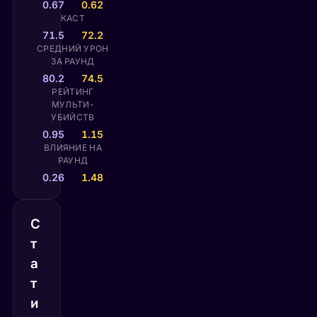
0.67
0.62
КАСТ
71.5
72.2
СРЕДНИЙ УРОН
ЗА РАУНД
80.2
74.5
РЕЙТИНГ
МУЛЬТИ-
УБИЙСТВ
0.95
1.15
ВЛИЯНИЕ НА
РАУНД
0.26
1.48
С
т
а
т
и