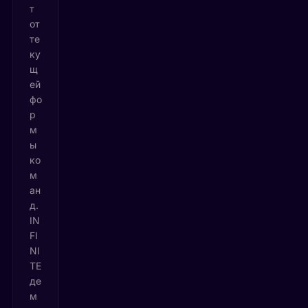
т
от
те
ку
щ
ей
фо
р
м
ы
ко
м
ан
д.
IN
FI
NI
TE
де
м