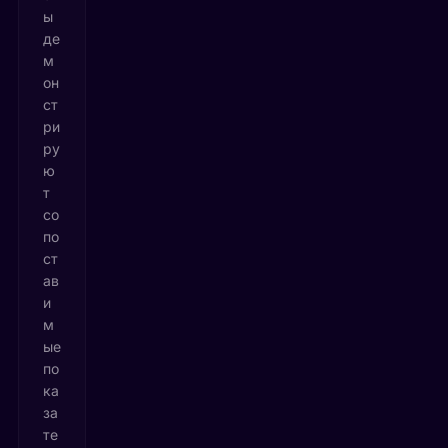
ы
де
м
он
ст
ри
ру
ю
т
со
по
ст
ав
и
м
ые
по
ка
за
те