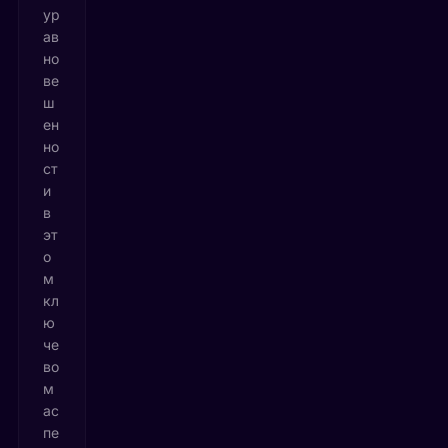
ур
ав
но
ве
ш
ен
но
ст
и
в
эт
о
м
кл
ю
че
во
м
ас
пе