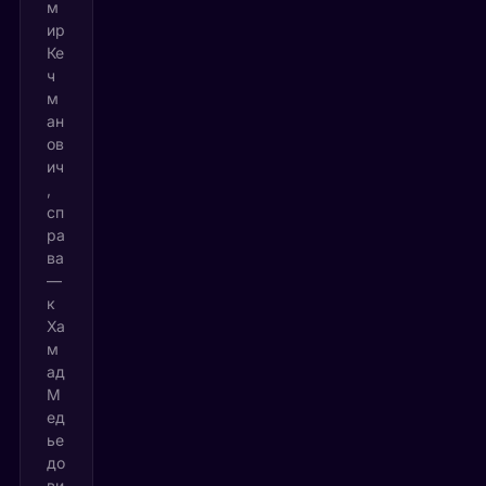
м
ир
Ке
ч
м
ан
ов
ич
,
сп
ра
ва
—
к
Ха
м
ад
М
ед
ье
до
ви