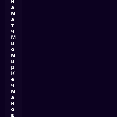
н
а
м
а
т
ч
М
и
о
м
и
р
К
е
ч
м
а
н
о
в