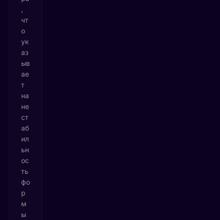
,
чт
о
ук
аз
ыв
ае
т
на
не
ст
аб
ил
ьн
ос
ть
фо
р
м
ы