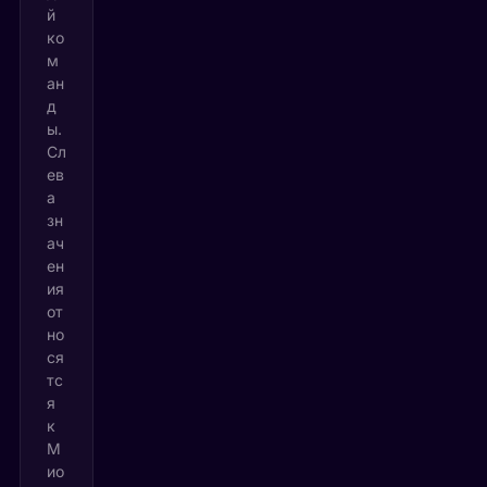
й
ко
м
ан
д
ы.
Сл
ев
а
зн
ач
ен
ия
от
но
ся
тс
я
к
М
ио