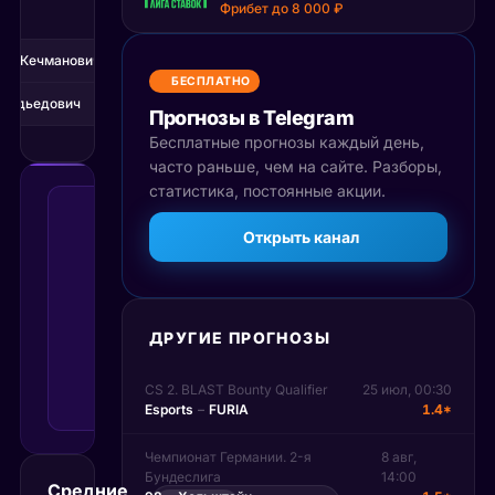
Фрибет до 8 000 ₽
1С
2С
ир Кечманович
—
—
БЕСПЛАТНО
Медьедович
—
—
Прогнозы в Telegram
Бесплатные прогнозы каждый день,
часто раньше, чем на сайте. Разборы,
статистика, постоянные акции.
Прогноз
на
Открыть канал
матч
Матч
отменён
—
1.5*
Матч отменён
КФ
прогноз
ДРУГИЕ ПРОГНОЗЫ
не
открывается
и
CS 2. BLAST Bounty Qualifier
25 июл, 00:30
не
Esports
–
FURIA
1.4*
учитывается
Чемпионат Германии. 2-я
8 авг,
Бундеслига
14:00
Средние