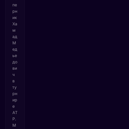
пе
рн
ик
Ха
м
ад
М
ед
ье
до
ви
ч
в
ту
рн
ир
е
AT
P.
М