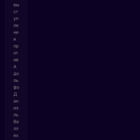
вы
ст
уп
ле
ни
я
пр
от
ив
А
до
ль
фо
Д
ан
иэ
ль
Ва
лл
ех