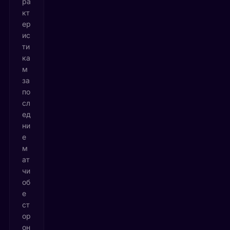
ра
кт
ер
ис
ти
ка
м
за
по
сл
ед
ни
е
м
ат
чи
об
е
ст
ор
он