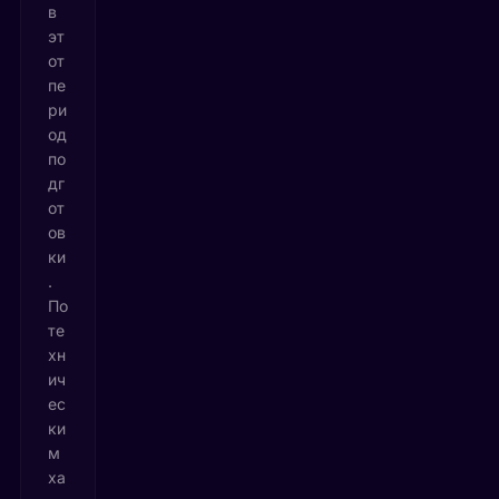
в
эт
от
пе
ри
од
по
дг
от
ов
ки
.
По
те
хн
ич
ес
ки
м
ха