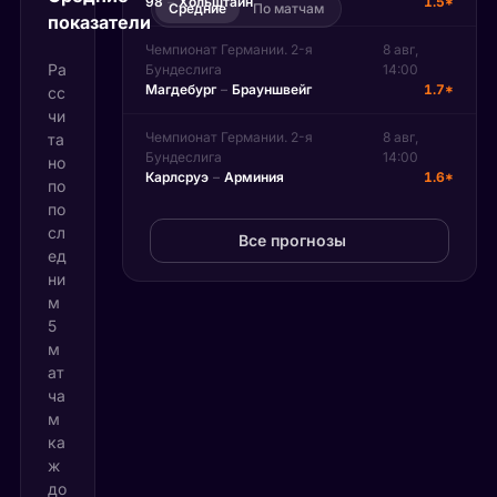
98
–
Хольштайн
1.5*
Средние
По матчам
показатели
Чемпионат Германии. 2-я
8 авг,
Ра
Бундеслига
14:00
Магдебург
–
Брауншвейг
1.7*
сс
чи
Чемпионат Германии. 2-я
8 авг,
та
Бундеслига
14:00
но
Карлсруэ
–
Арминия
1.6*
по
по
сл
Все прогнозы
ед
ни
м
5
м
ат
ча
м
ка
ж
до