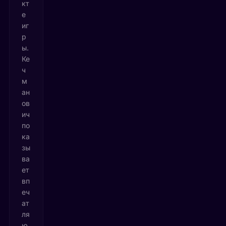
кт
е
иг
р
ы.
Ке
ч
м
ан
ов
ич
по
ка
зы
ва
ет
вп
еч
ат
ля
ю