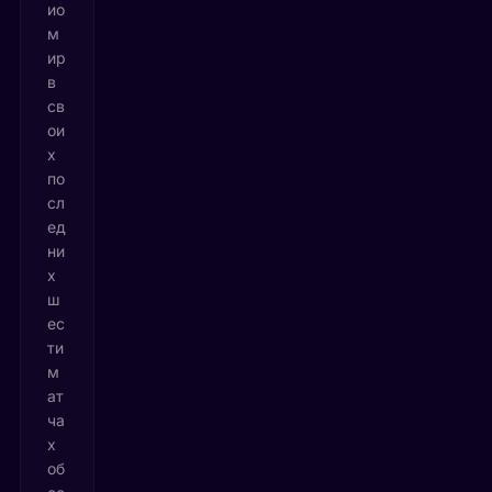
ио
м
ир
в
св
ои
х
по
сл
ед
ни
х
ш
ес
ти
м
ат
ча
х
об