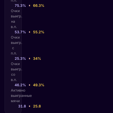
п.п.
75.3%
66.3%
Очки
выигр.
на
в.п.
53.7%
55.2%
Очки
выигр.
с
п.п.
25.3%
34%
Очки
выигр.
со
в.п.
46.2%
49.3%
Активно
выигранные
мячи
31.8
25.8