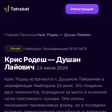
Tetrabet
Регистрация
Главная
/
Прогнозы
/
Крис Родеш — Душан Лайович
Уимблдон. Квалификация
18:00 МСК
Теннис
Крис Родеш — Душан
Лайович
, 24 июня 2026
Крис Родеш встречается с Душаном Лайовичем в
квалификации Уимблдона 24 июня. Это поединок
двух теннисистов, борющихся за место в основной
сетке престижного турнира. Оба игрока
показывают переменчивую форму, но в последних
встречах демонстрируют способность к побеждам