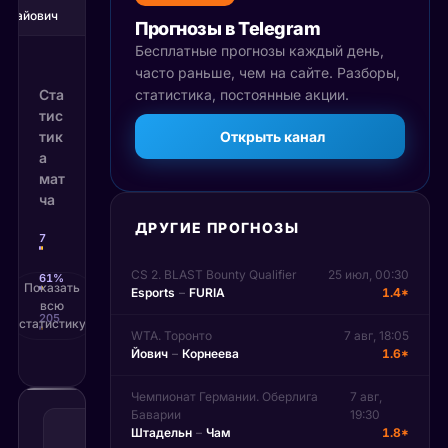
 Лайович
6
6
Прогнозы в Telegram
Бесплатные прогнозы каждый день,
часто раньше, чем на сайте. Разборы,
Ста
статистика, постоянные акции.
тис
Открыть канал
тик
а
мат
ча
ДРУГИЕ ПРОГНОЗЫ
7
Подачи навылет
4
3
Двойные ошибки
63%
2
Первой подачи
69%
CS 2. BLAST Bounty Qualifier
25 июл, 00:30
61%
Очки выигр. на п.п.
41%
76%
Очки выигр. на в.п.
0%
47%
Спасенные брейкпоинты
0%
Показать
Esports
–
FURIA
1.4*
всю
205
Средн. скорость 1-й подачи
184
189
Средн. скорость 2-й подачи
24%
159
Очки выигр. с п.п.
39%
статистику
WTA. Торонто
7 авг, 18:05
Йович
–
Корнеева
1.6*
Чемпионат Германии. Оберлига
7 авг,
Баварии
19:30
Победа
Штадельн
–
Чам
1.8*
игрока