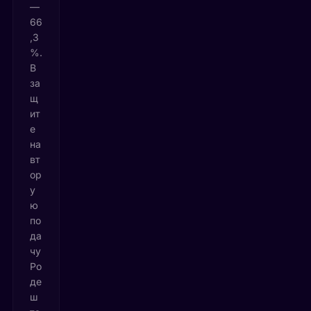
—
66
,3
%.
В
за
щ
ит
е
на
вт
ор
у
ю
по
да
чу
Ро
де
ш