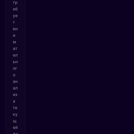
тр
еб
уе
т
вн
и
м
ат
ел
ьн
ог
о
ан
ал
из
а
те
ку
щ
ей
фо