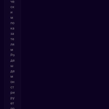
че
ск
и
м
по
ка
за
те
ля
м
Ро
де
ш
де
м
он
ст
ри
ру
ет
пр