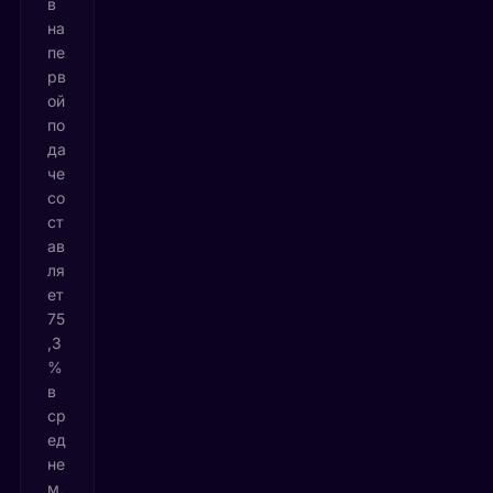
в
на
пе
рв
ой
по
да
че
со
ст
ав
ля
ет
75
,3
%
в
ср
ед
не
м,