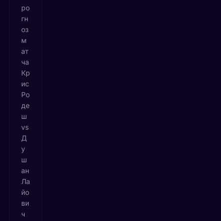
ро
гн
оз
м
ат
ча
Кр
ис
Ро
де
ш
vs
Д
у
ш
ан
Ла
йо
ви
ч