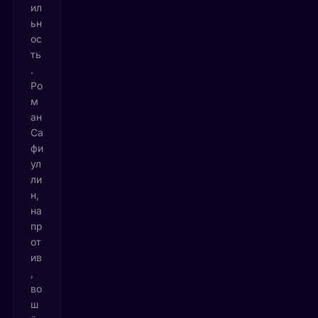
ил
ьн
ос
ть
.
Ро
м
ан
Са
фи
ул
ли
н,
на
пр
от
ив
,
во
ш