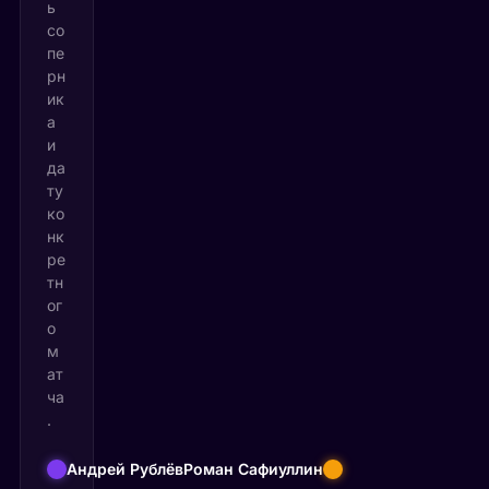
ь
со
пе
рн
ик
а
и
да
ту
ко
нк
ре
тн
ог
о
м
ат
ча
.
Андрей Рублёв
Роман Сафиуллин