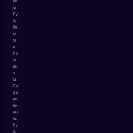
ее
м
Ру
бл
ёв
ы
м
и
Ро
м
ан
о
м
Са
фи
ул
ли
ны
м.
Ру
бл