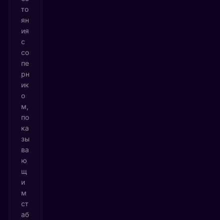
то
ян
ия
с
со
пе
рн
ик
о
м,
по
ка
зы
ва
ю
щ
и
м
ст
аб