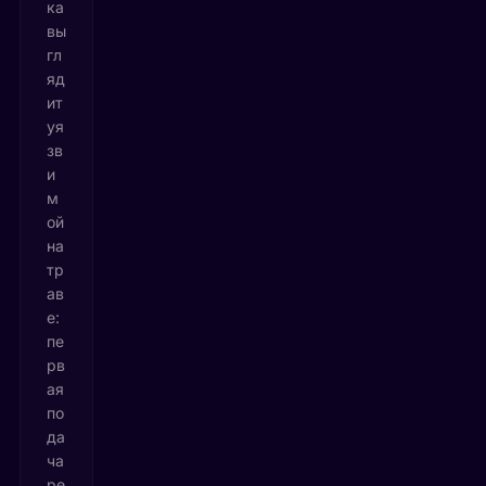
ка
вы
гл
яд
ит
уя
зв
и
м
ой
на
тр
ав
е:
пе
рв
ая
по
да
ча
ре