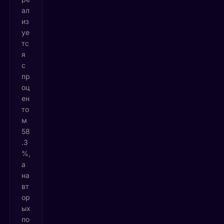
ал
из
уе
тс
я
с
пр
оц
ен
то
м
58
.3
%,
а
на
вт
ор
ых
по