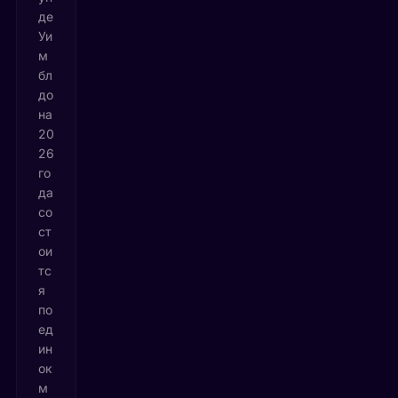
де
Уи
м
бл
до
на
20
26
го
да
со
ст
ои
тс
я
по
ед
ин
ок
м