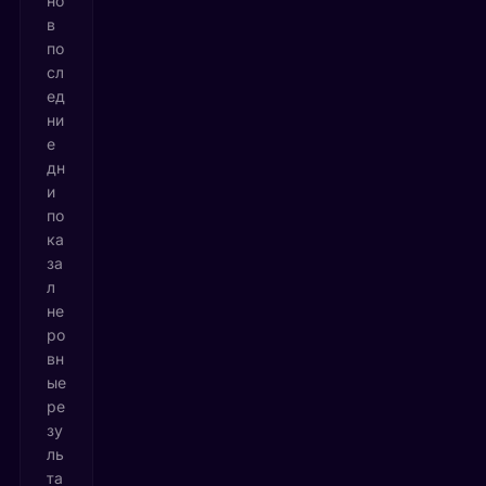
но
в
по
сл
ед
ни
е
дн
и
по
ка
за
л
не
ро
вн
ые
ре
зу
ль
та