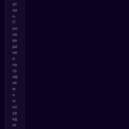
ул
ли
н.
П
ри
на
ве
де
ни
и
на
гр
аф
ик
м
о
ж
но
ув
ид
ет