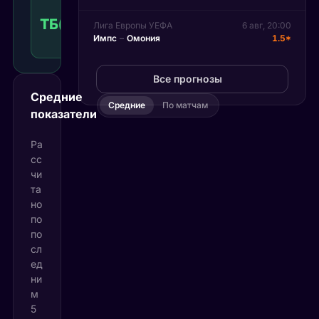
больше
ТБ(39.00)
1.66
Победа
39.00
КФ
Лига Европы УЕФА
6 авг, 20:00
Импс
–
Омония
1.5*
Рекомендуемая
ставка
Все прогнозы
Средние
Средние
По матчам
показатели
Ра
сс
чи
та
но
по
по
сл
ед
ни
м
5