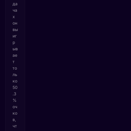
да
ча
х
он
вы
иг
р
ыв
ае
т
то
ль
ко
50
.3
%
оч
ко
в,
чт