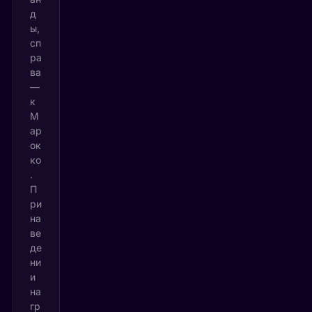
д
ы,
сп
ра
ва
—
к
М
ар
ок
ко
.
П
ри
на
ве
де
ни
и
на
гр