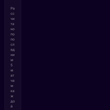
Ра
сс
чи
та
но
по
по
сл
ед
ни
м
5
м
ат
ча
м
ка
ж
до
й