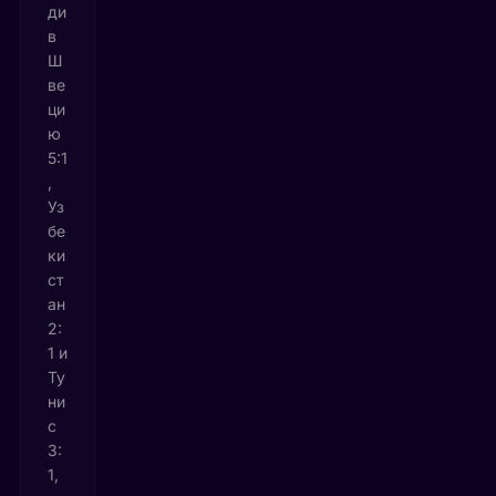
ди
в
Ш
ве
ци
ю
5:1
,
Уз
бе
ки
ст
ан
2:
1 и
Ту
ни
с
3:
1,