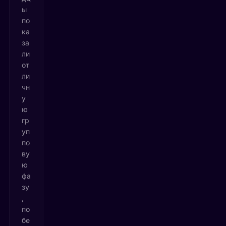
ы
по
ка
за
ли
от
ли
чн
у
ю
гр
уп
по
ву
ю
фа
зу
,
по
бе