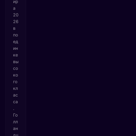
ир
а
20
26
в
по
ед
ин
ке
вы
со
ко
го
кл
ас
са
.
Го
лл
ан
дц