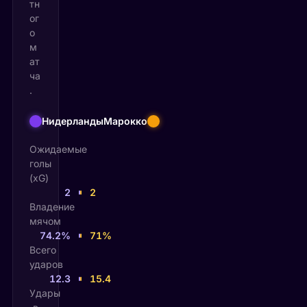
тн
ог
о
м
ат
ча
.
Нидерланды
Марокко
Ожидаемые
голы
(xG)
2
2
Владение
мячом
74.2%
71%
Всего
ударов
12.3
15.4
Удары