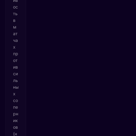
ив
ос
ть
в
м
ат
ча
х
пр
от
ив
си
ль
ны
х
со
пе
рн
ик
ов
(н