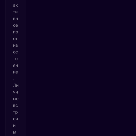
ак
ти
вн
ое
пр
от
ив
ос
то
ян
ие
.
Ли
чн
ые
вс
тр
еч
и
м