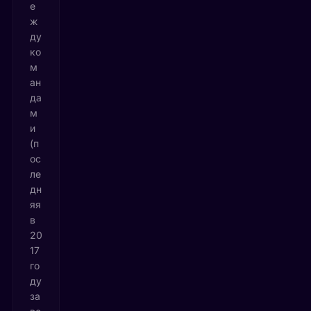
е
ж
ду
ко
м
ан
да
м
и
(п
ос
ле
дн
яя
в
20
17
го
ду
за