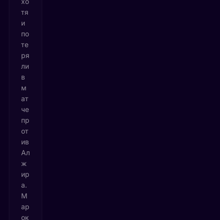
хо
тя
и
по
те
ря
ли
в
м
ат
че
пр
от
ив
Ал
ж
ир
а.
М
ар
ок