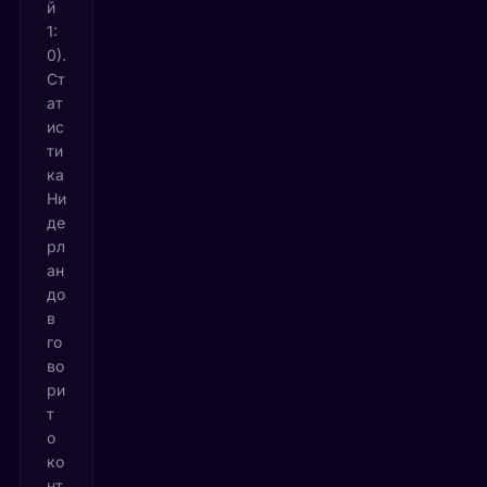
й
1:
0).
Ст
ат
ис
ти
ка
Ни
де
рл
ан
до
в
го
во
ри
т
о
ко
нт