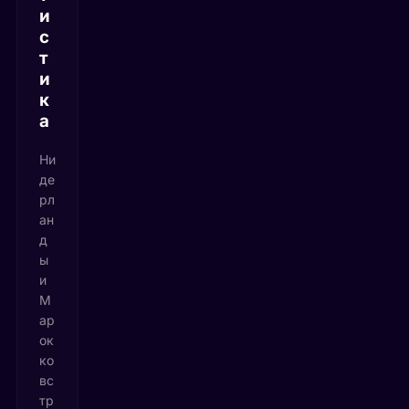
и
с
т
и
к
а
Ни
де
рл
ан
д
ы
и
М
ар
ок
ко
вс
тр