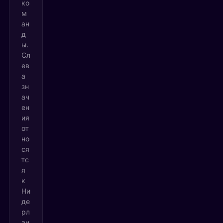
ко
м
ан
д
ы.
Сл
ев
а
зн
ач
ен
ия
от
но
ся
тс
я
к
Ни
де
рл
ан