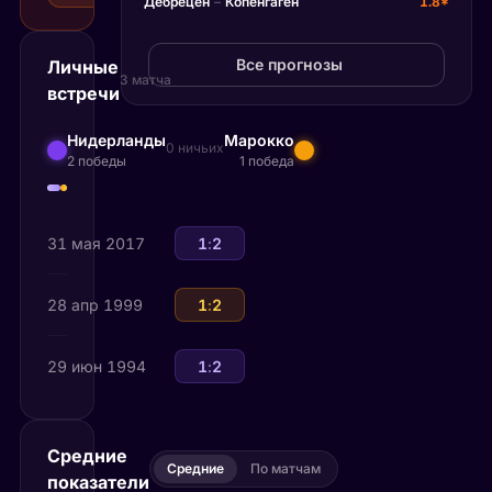
Дебрецен
–
Копенгаген
1.8*
Все прогнозы
Личные
3 матча
встречи
Нидерланды
Марокко
0 ничьих
2 победы
1 победа
31 мая 2017
Марокко
1
:
2
Нидерланды
28 апр 1999
Нидерланды
1
:
2
Марокко
29 июн 1994
Марокко
1
:
2
Нидерланды
Средние
Средние
По матчам
показатели