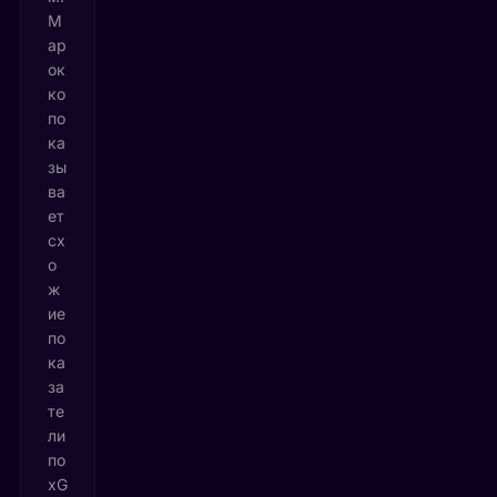
М
ар
ок
ко
по
ка
зы
ва
ет
сх
о
ж
ие
по
ка
за
те
ли
по
xG