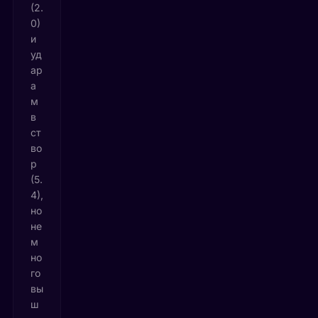
(2.
0)
и
уд
ар
а
м
в
ст
во
р
(5.
4),
но
не
м
но
го
вы
ш