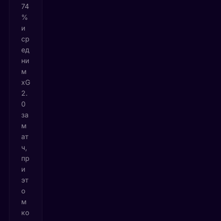
74
%
и
ср
ед
ни
м
xG
2.
0
за
м
ат
ч,
пр
и
эт
о
м
ко