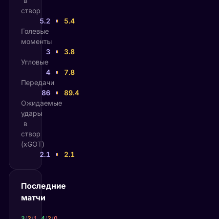
в
створ
5.2
5.4
Голевые
моменты
3
3.8
Угловые
4
7.8
Передачи
86
89.4
Ожидаемые
удары
в
створ
(xGOT)
2.1
2.1
Последние
матчи
Нидерланды
Марокко
3
/
2
/
1
4
/
2
/
0