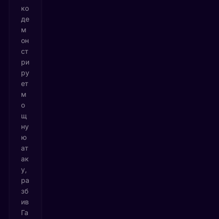
ко
де
м
он
ст
ри
ру
ет
м
о
щ
ну
ю
ат
ак
у,
ра
зб
ив
Га