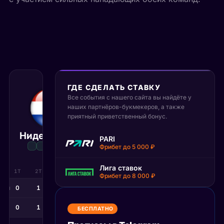
ГДЕ СДЕЛАТЬ СТАВКУ
30 июня 2026
Все события с нашего сайта вы найдёте у
04:00 МСК
наших партнёров-букмекеров, а также
:
1
2
приятный приветственный бонус.
Нидерланды
Марокко
PARI
Матч завершён
Фрибет до 5 000 ₽
Лига ставок
1Т
2Т
ДВ
ПЕН
Фрибет до 8 000 ₽
нды
0
1
0
2
0
1
0
3
БЕСПЛАТНО