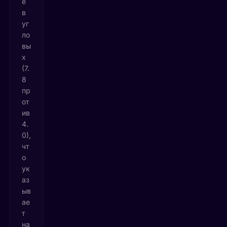
е
в
уг
ло
вы
х
(7.
8
пр
от
ив
4.
0),
чт
о
ук
аз
ыв
ае
т
на