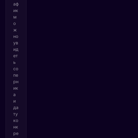
аф
ик
м
о
ж
но
ув
ид
ет
ь
со
пе
рн
ик
а
и
да
ту
ко
нк
ре