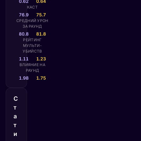
0.62
0.64
КАСТ
76.9
75.7
СРЕДНИЙ УРОН
ЗА РАУНД
80.8
81.8
РЕЙТИНГ
МУЛЬТИ-
УБИЙСТВ
1.11
1.23
ВЛИЯНИЕ НА
РАУНД
1.98
1.75
С
т
а
т
и