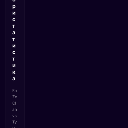
р
и
с
т
а
т
и
с
т
и
к
а
Fa
Ze
Cl
an
vs
Ty