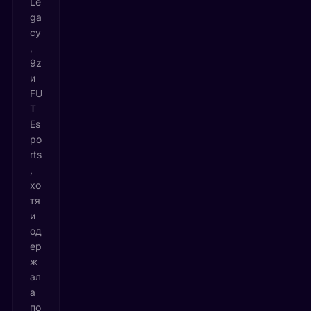
Le
ga
cy
,
9z
и
FU
T
Es
po
rts
,
хо
тя
и
од
ер
ж
ал
а
по