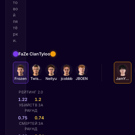
то
во
й
пя
тё
рк
и.
FaZe Clan
Tyloo
Frozen
Twistzz
Neityu
jcobbb
JBOEN
JamYoung
РЕЙТИНГ 2.0
1.22
1.2
УБИЙСТВ ЗА
РАУНД
0.75
0.74
СМЕРТЕЙ ЗА
РАУНД