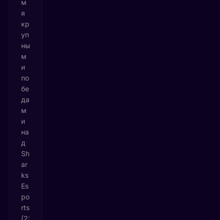
м
я
кр
уп
ны
м
и
по
бе
да
м
и
на
д
Sh
ar
ks
Es
po
rts
(2: