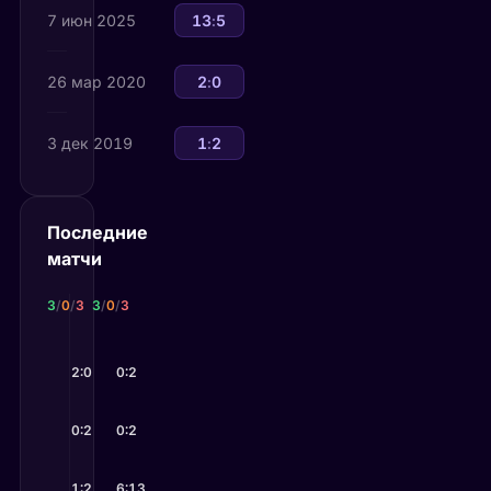
7 июн 2025
FaZe Clan
13
:
5
Tyloo
26 мар 2020
FaZe Clan
2
:
0
Tyloo
3 дек 2019
Tyloo
1
:
2
FaZe Clan
Последние
матчи
FaZe Clan
Tyloo
3
/
0
/
3
3
/
0
/
3
30 мая 2026
9 июн 2026
Pyjamas
2:0
Tyloo
0:2
—
Clan
—
Legacy
29 мая 2026
8 июн 2026
Esports
0:2
Tyloo
—
0:2
Clan
—
9z
29 мая 2026
7 июн 2026
9z
1:2
—
Clan
Astralis
6:13
—
Tyloo