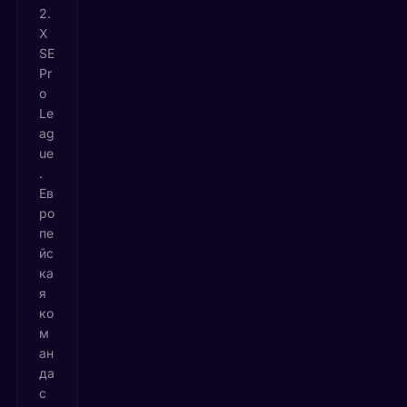
2.
X
SE
Pr
o
Le
ag
ue
.
Ев
ро
пе
йс
ка
я
ко
м
ан
да
с