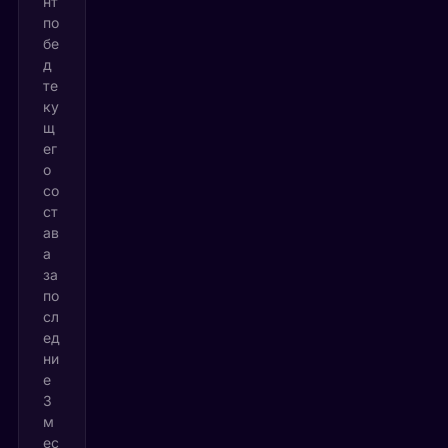
нт
по
бе
д
те
ку
щ
ег
о
со
ст
ав
а
за
по
сл
ед
ни
е
3
м
ес