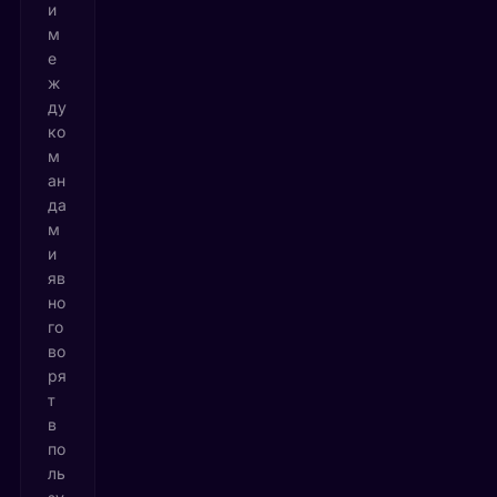
и
м
е
ж
ду
ко
м
ан
да
м
и
яв
но
го
во
ря
т
в
по
ль