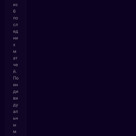
из
6
по
сл
ед
ни
х
м
ат
че
й.
По
ин
ди
ви
ду
ал
ьн
ы
м