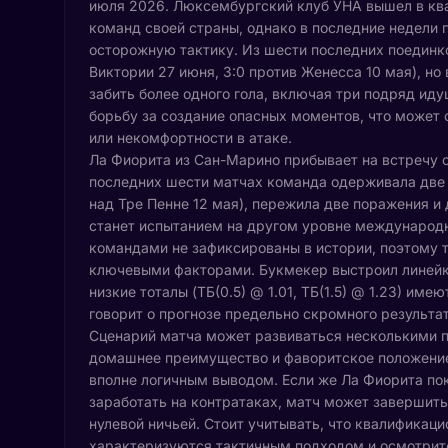
июля 2026. Люксембургский клуб УНА вышел в кв
команд своей страны, однако в последние недели
осторожную тактику. Из шести последних поединк
Виктории 27 июня, 3:0 против Женесса 10 мая), но
забить более одного гола, включая три подряд ид
борьбу за создание опасных моментов, что может 
или некомфортности в атаке.
Ла Фиорита из Сан-Марино прибывает на встречу с
последних шести матчах команда одерживала две п
над Тре Пенне 12 мая), пережила две поражения и
станет испытанием на другом уровне международ
командами не зафиксированы в истории, поэтому т
ключевыми факторами. Букмекер выстроил линейк
низкие тоталы (ТБ(0.5) @ 1.01, ТБ(1.5) @ 1.23) им
говорит о прогнозе предельно скромного результат
Сценарий матча может развиваться несколькими п
домашнее преимущество и фаворитское положение, 
вполне логичным выводом. Если же Ла Фиорита по
заработать на контратаках, матч может завершит
нулевой ничьей. Стоит учитывать, что квалификац
характеризуются тактичным подходом и осмотрит