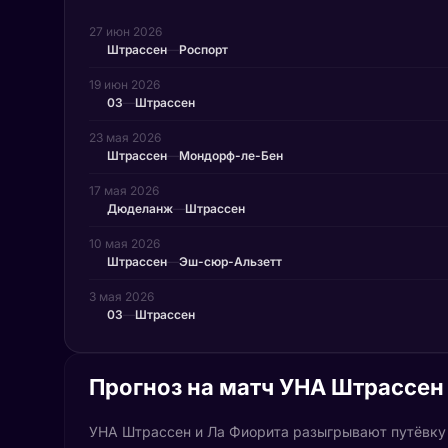
27 июн 2026
Штрассен
—
Роспорт
19 июн 2026
03
—
Штрассен
23 мая 2026
Штрассен
—
Мондорф-ле-Бен
17 мая 2026
Дюделанж
—
Штрассен
10 мая 2026
Штрассен
—
Эш-сюр-Альзетт
3 мая 2026
03
—
Штрассен
Прогноз на матч УНА Штрассен 
УНА Штрассен и Ла Фиорита разыгрывают путёвку