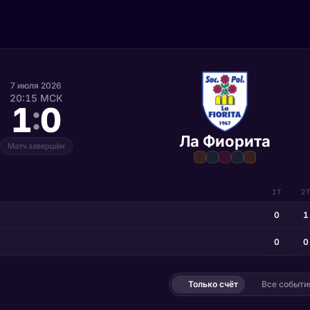
7 июля 2026
20:15 МСК
:
1
0
Ла Фиорита
Матч завершён
1Т
2
0
1
0
0
Только счёт
Все событи