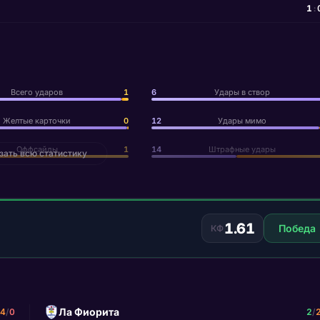
1
:
Всего ударов
1
6
Удары в створ
Желтые карточки
0
12
Удары мимо
Оффсайды
1
14
Штрафные удары
зать всю статистику
1.61
Победа
КФ
Ла Фиорита
4
/
0
2
/