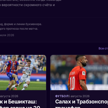
о вероятности скромного счёта и
нд, форме и линии букмекера.
ого прогноза после матча.
июля 2026
Все ст
августа 2026
ФУТБОЛ
5 августа 2026
к и Бешикташ:
Салах и Трабзонспо
фер завис на 20
трансфер