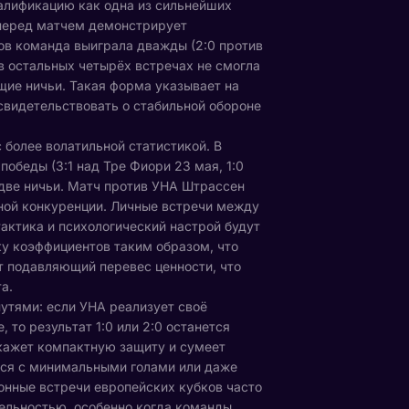
алификацию как одна из сильнейших
 перед матчем демонстрирует
ов команда выиграла дважды (2:0 против
 в остальных четырёх встречах не смогла
ущие ничьи. Такая форма указывает на
свидетельствовать о стабильной обороне
 более волатильной статистикой. В
обеды (3:1 над Тре Фиори 23 мая, 1:0
 две ничьи. Матч против УНА Штрассен
ной конкуренции. Личные встречи между
актика и психологический настрой будут
у коэффициентов таким образом, что
еют подавляющий перевес ценности, что
а.
утями: если УНА реализует своё
то результат 1:0 или 2:0 останется
кажет компактную защиту и сумеет
ься с минимальными голами или даже
ионные встречи европейских кубков часто
ельностью, особенно когда команды