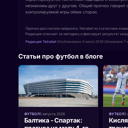
незнакомы друг с другом. Общий прогноз говорит 
контролируемой игры обеих сторон.
Прогноз рассчитала нейросеть Tetrabet по статистике кома
Редакция отвечает за методику и фиксирует результат кажд
Редакция Tetrabet
·
Опубликовано
5 июля 2026
·
Обновлено 7 
Статьи про футбол в блоге
ФУТБОЛ
5 августа 2026
ФУТБОЛ
5 
Балтика - Спартак:
Кисля
прогноз на матч 4-го
транс