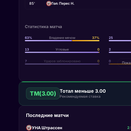
85'
Гол
: Перес Н.
Статистика матча
63%
Владение мячом
37%
25
13
Угловые
0
2
7
Ударов заблокировано
0
0
Пока
Тотал меньше 3.00
ТМ(3.00)
Рекомендуемая ставка
Последние матчи
УНА Штрассен
2
/