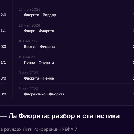
27 июн 2026
2:0
Фиорита
—
Вардар
23 мая 2026
1:1
Фиори
—
Фиорита
16 мая 2026
0:0
Виртус
—
Фиорита
12 мая 2026
1:1
Пенне
—
Фиорита
9 мая 2026
3:0
Фиорита
—
Пенне
5 мая 2026
0:0
Фиорентино
—
Фиорита
— Ла Фиорита: разбор и статистика
 в раундах Лиги Конференций УЕФА 7