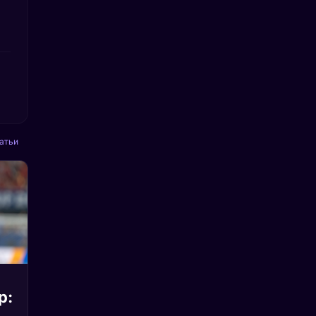
атьи
р: