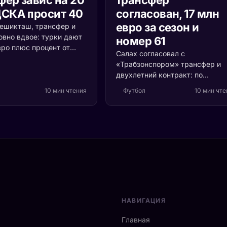
ЦСКА просит 40
согласован, 17 млн
евро за сезон и
Бешикташ, трансфер и
овно вдвое: турки дают
номер 61
вро плюс процент от
Салах согласовал с
ажи, ЦСКА держит
«Трабзонспором» трансфер и
 40. Разбираем, откуда
двухлетний контракт: по
обе цифры, почему
информации турецкой прессы, 
пресса злится и чем это
10 мин чтения
Футбол
10 мин чте
млн евро за сезон плюс бонусы
до конца августа.
Утром 5 августа египтянин
прилетел в Стамбул, клуб пока
фото в футболке с номером 61.
Разбираем сумму, сроки и то,
зачем турки скупают звёзд.
НАВИГАЦИЯ
Главная