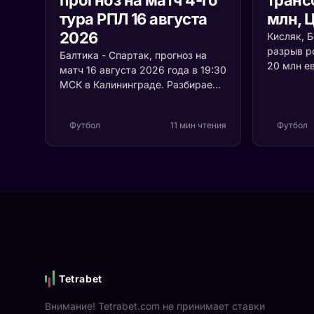
тура РПЛ 16 августа
млн, 
2026
Кисляк, 
разрыв р
Балтика - Спартак, прогноз на
20 млн е
матч 16 августа 2026 года в 19:30
перепрод
МСК в Калининграде. Разбираем
планку на
старт обеих команд в РПЛ
взялись 
2026/27, две прошлогодние
турецкая 
Футбол
11 мин чтения
Футбол
победы калининградцев над
кончится 
красно-белыми и то, как на игру
повлияет кубковая ротация.
Tetrabet
Внимание! Tetrabet.com не принимает ставки