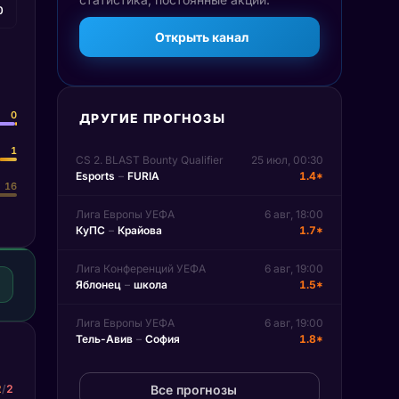
0
Открыть канал
0
ДРУГИЕ ПРОГНОЗЫ
1
CS 2. BLAST Bounty Qualifier
25 июл, 00:30
Esports
–
FURIA
1.4*
16
Лига Европы УЕФА
6 авг, 18:00
КуПС
–
Крайова
1.7*
Лига Конференций УЕФА
6 авг, 19:00
Яблонец
–
школа
1.5*
Лига Европы УЕФА
6 авг, 19:00
Тель-Авив
–
София
1.8*
2
/
2
Все прогнозы