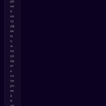
де
ни
и
на
гр
аф
ик
м
о
ж
но
ув
ид
ет
ь
со
пе
рн
ик
а
и
да