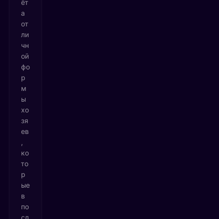
ёт
а
от
ли
чн
ой
фо
р
м
ы
хо
зя
ев
,
ко
то
р
ые
в
по
сл