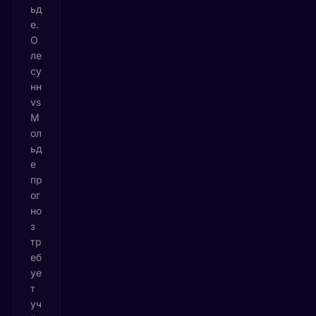
ьд
е.
О
ле
су
нн
vs
М
ол
ьд
е
пр
ог
но
з
тр
еб
уе
т
уч