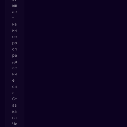
ыв
ае
т
на
ин
ое
ра
сп
ре
де
ле
ни
е
си
л.
Ст
ав
ка
на
Че