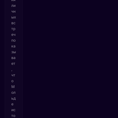
ли
чн
ых
вс
тр
еч
по
ка
зы
ва
ет
,
чт
о
М
ол
ьд
е
ис
то