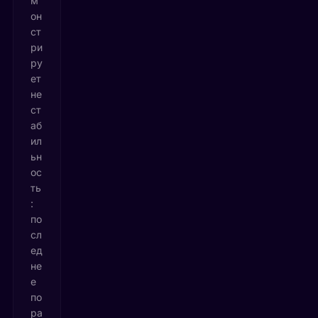
м
он
ст
ри
ру
ет
не
ст
аб
ил
ьн
ос
ть
:
по
сл
ед
не
е
по
ра