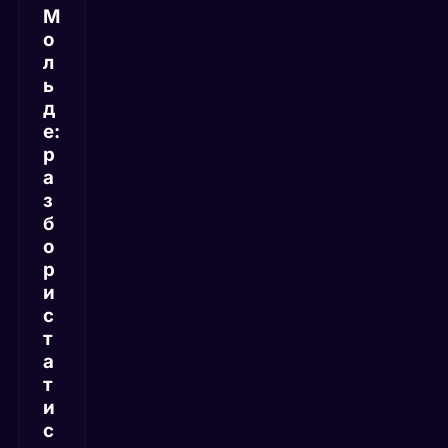
М
о
л
ь
д
е:
р
а
з
б
о
р
и
с
т
а
т
и
с