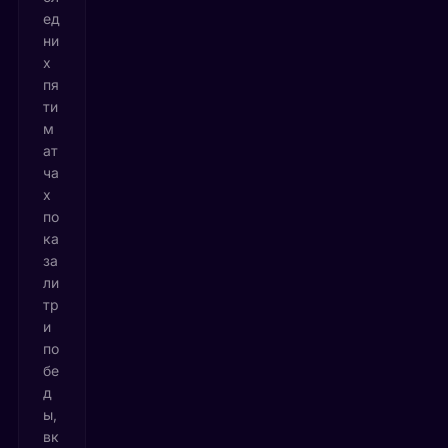
ед
ни
х
пя
ти
м
ат
ча
х
по
ка
за
ли
тр
и
по
бе
д
ы,
вк