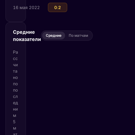
16 мая 2022
Олесунн
0
:
2
Мольде
Средние
Средние
По матчам
показатели
Ра
сс
чи
та
но
по
по
сл
ед
ни
м
5
м
ат