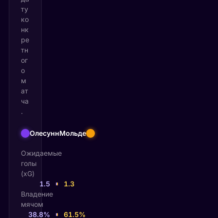
ту
ко
нк
ре
тн
ог
о
м
ат
ча
.
Олесунн
Мольде
Ожидаемые
голы
(xG)
1.5
1.3
Владение
мячом
38.8%
61.5%