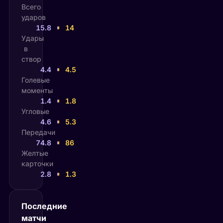
Всего
ударов
15.8
14
Удары
в
створ
4.4
4.5
Голевые
моменты
1.4
1.8
Угловые
4.6
5.3
Передачи
74.8
86
Желтые
карточки
2.8
1.3
Последние
матчи