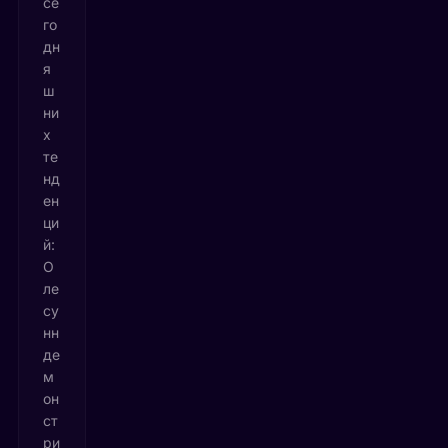
се
го
дн
я
ш
ни
х
те
нд
ен
ци
й:
О
ле
су
нн
де
м
он
ст
ри