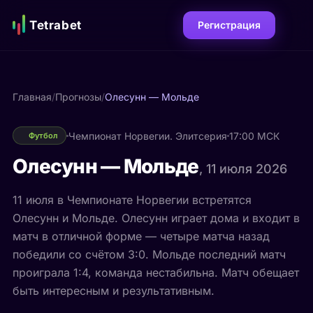
Tetrabet
Регистрация
Главная
/
Прогнозы
/
Олесунн — Мольде
Чемпионат Норвегии. Элитсерия
17:00 МСК
Футбол
Олесунн — Мольде
, 11 июля 2026
11 июля в Чемпионате Норвегии встретятся
Олесунн и Мольде. Олесунн играет дома и входит в
матч в отличной форме — четыре матча назад
победили со счётом 3:0. Мольде последний матч
проиграла 1:4, команда нестабильна. Матч обещает
быть интересным и результативным.