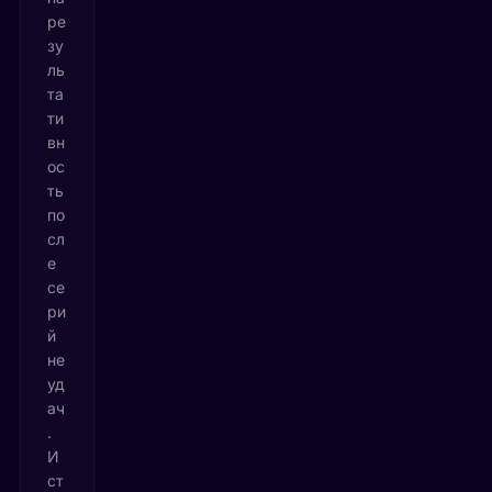
ре
зу
ль
та
ти
вн
ос
ть
по
сл
е
се
ри
й
не
уд
ач
.
И
ст