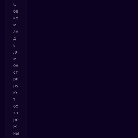
О
бе
ко
м
ан
д
ы
де
м
он
ст
ри
ру
ю
т
ос
то
ро
ж
ны