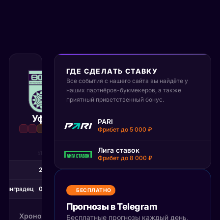
ГДЕ СДЕЛАТЬ СТАВКУ
11 июля 2026
Все события с нашего сайта вы найдёте у
15:00 МСК
наших партнёров-букмекеров, а также
:
3
0
приятный приветственный бонус.
Уфа
Ленинграде
PARI
Матч завершён
Фрибет до 5 000 ₽
Лига ставок
1Т
2Т
Фрибет до 8 000 ₽
фа
2
1
енинградец
0
0
БЕСПЛАТНО
Прогнозы в Telegram
Хронология
Бесплатные прогнозы каждый день,