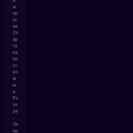
ы
пр
от
ив
Сп
ар
та
ка
Ко
ст
ро
м
ы
и
Ро
то
ра
.
Ле
ни