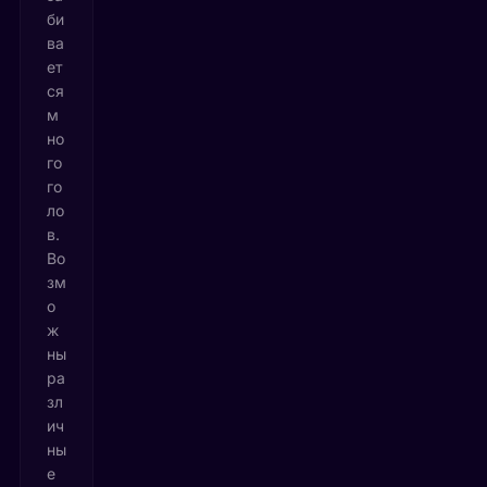
би
ва
ет
ся
м
но
го
го
ло
в.
Во
зм
о
ж
ны
ра
зл
ич
ны
е