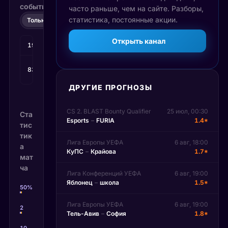
событий
часто раньше, чем на сайте. Разборы,
статистика, постоянные акции.
Только счёт
Все события
Открыть канал
19'
Гол
: Исаев
1
:
0
Гол
:
83'
2
:
0
Гилязетдинов
ДРУГИЕ ПРОГНОЗЫ
CS 2. BLAST Bounty Qualifier
25 июл, 00:30
Ста
Esports
–
FURIA
1.4*
тис
тик
Лига Европы УЕФА
6 авг, 18:00
а
КуПС
–
Крайова
1.7*
мат
ча
Лига Конференций УЕФА
6 авг, 19:00
Яблонец
–
школа
1.5*
50%
Владение мячом
9
50%
Всего ударов
9
7
Удары в створ
7
Лига Европы УЕФА
6 авг, 19:00
2
Угловые
1
6
Желтые карточки
0
0
Красные карточки
1
Тель-Авив
–
София
1.8*