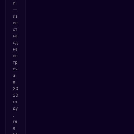
и
—
из
ве
ст
на
од
на
вс
тр
еч
а
в
20
20
го
ду
,
гд
е