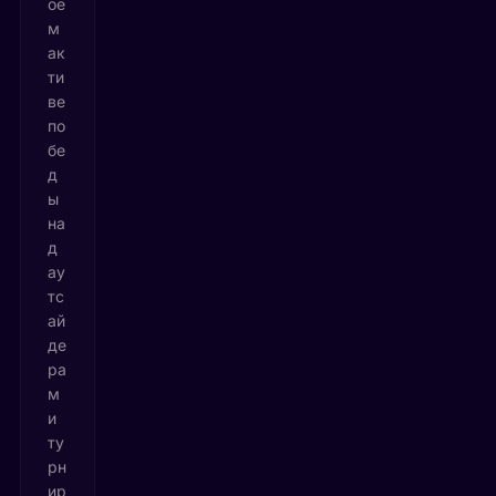
оё
м
ак
ти
ве
по
бе
д
ы
на
д
ау
тс
ай
де
ра
м
и
ту
рн
ир