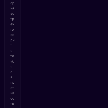
ор
ия
вс
тр
еч
го
во
ри
т
о
то
м,
чт
о
в
пр
от
ив
ос
то