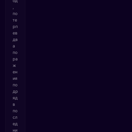
од
,
по
те
рп
ев
дв
а
по
ра
ж
ен
ия
по
др
яд
в
по
сл
ед
ни