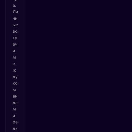
а.
Ли
чн
ые
вс
тр
еч
и
м
е
ж
ду
ко
м
ан
да
м
и
ре
дк