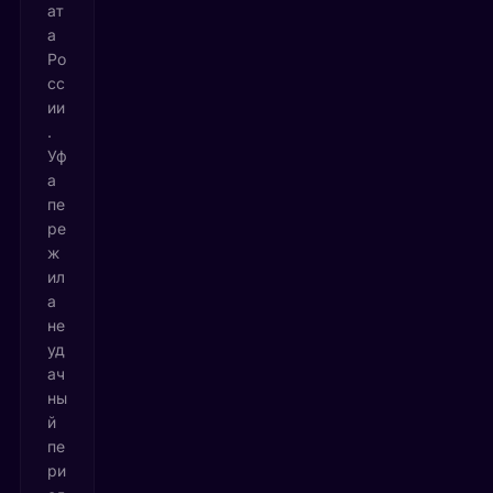
ат
а
Ро
сс
ии
.
Уф
а
пе
ре
ж
ил
а
не
уд
ач
ны
й
пе
ри