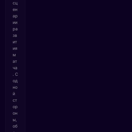
сц
ен
ар
ии
ра
зв
ит
ия
м
ат
ча
. С
од
но
й
ст
ор
он
ы,
об