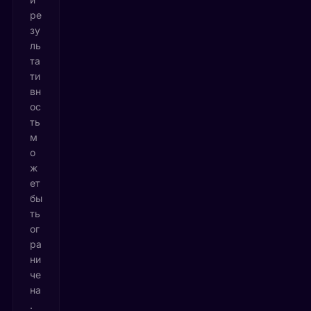
ре
зу
ль
та
ти
вн
ос
ть
м
о
ж
ет
бы
ть
ог
ра
ни
че
на
.