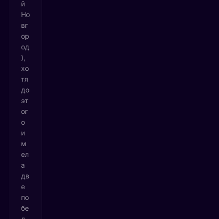
й
Но
вг
ор
од
),
хо
тя
до
эт
ог
о
и
м
ел
а
дв
е
по
бе
д