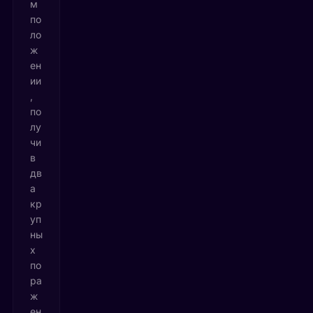
м
по
ло
ж
ен
ии
,
по
лу
чи
в
дв
а
кр
уп
ны
х
по
ра
ж
ен