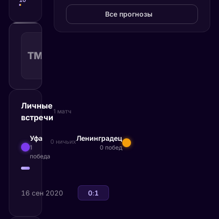
10
Штрафные удары
10
Все прогнозы
Тотал
меньше
ТМ(2.50)
1.67
Поражение
2.50
КФ
Рекомендуемая
ставка
Личные
1 матч
встречи
Уфа
Ленинградец
0 ничьих
1
0 побед
победа
16 сен 2020
Ленинградец
0
:
1
Уфа