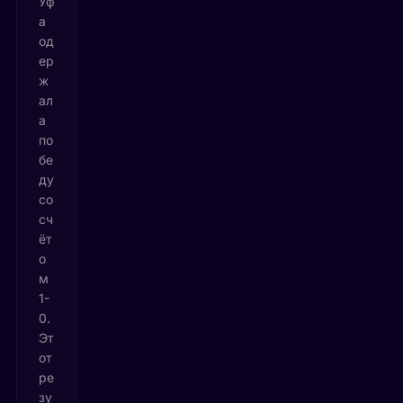
Уф
а
од
ер
ж
ал
а
по
бе
ду
со
сч
ёт
о
м
1-
0.
Эт
от
ре
зу