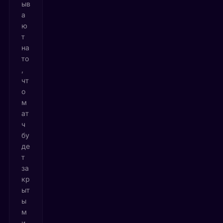
ыв
а
ю
т
на
то
,
чт
о
м
ат
ч
бу
де
т
за
кр
ыт
ы
м
и