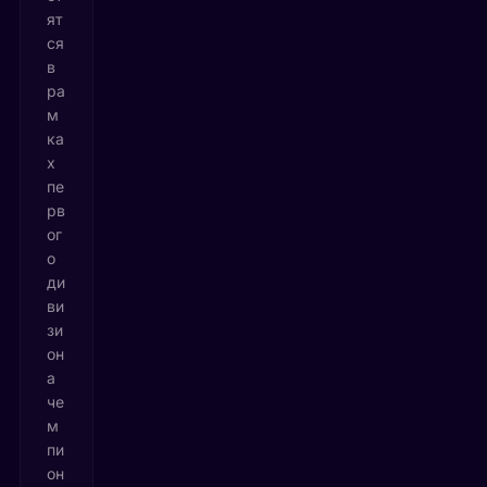
ят
ся
в
ра
м
ка
х
пе
рв
ог
о
ди
ви
зи
он
а
че
м
пи
он