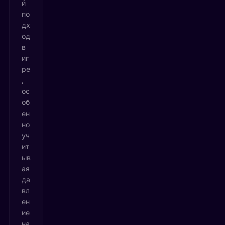
й
по
дх
од
в
иг
ре
,
ос
об
ен
но
уч
ит
ыв
ая
да
вл
ен
ие
на