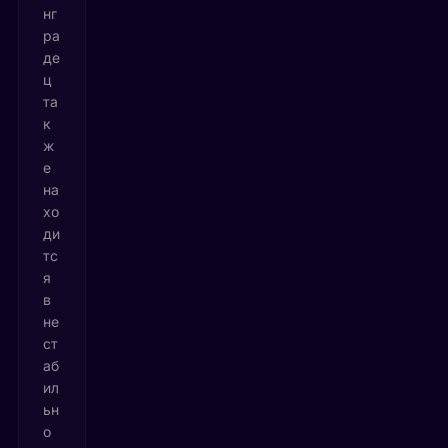
нг
ра
де
ц
та
к
ж
е
на
хо
ди
тс
я
в
не
ст
аб
ил
ьн
о