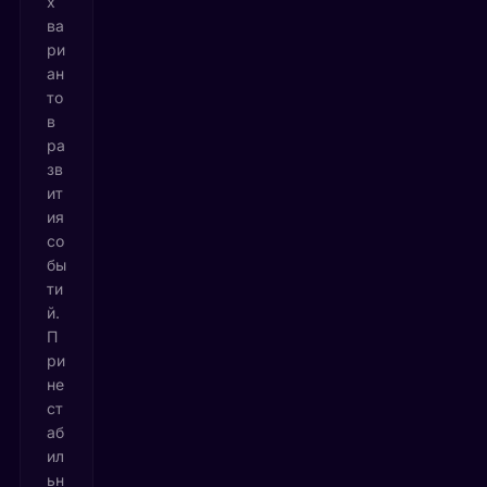
х
ва
ри
ан
то
в
ра
зв
ит
ия
со
бы
ти
й.
П
ри
не
ст
аб
ил
ьн