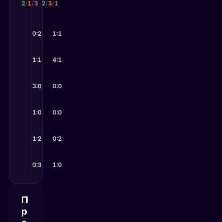
Волга Ульяновск
Енисей
2
/
1
/
3
2
/
3
/
1
2 июл 2026
4 июл 2026
Москва
0:2
Енисей
1:1
—
Ульяновск
—
Андижан
28 июн 2026
3 июл 2026
Кострома
1:1
Енисей
4:1
—
Ульяновск
—
II
26 июн 2026
23 июн 2026
Калининград
3:0
Гомель
0:0
—
—
Ульяновск
Енисей
22 июн 2026
18 июн 2026
Торпедо
1:0
Минск
0:0
—
Ульяновск
—
Енисей
17 июн 2026
17 июн 2026
Тула
1:2
—
Ульяновск
Неман
0:2
—
Енисей
16 мая 2026
16 мая 2026
Ульяновск
0:3
Торпедо
1:0
—
Воронеж
—
Енисей
П
р