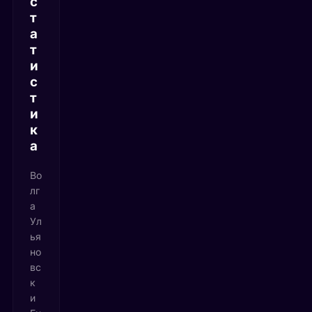
с
т
а
т
и
с
т
и
к
а
Во
лг
а
Ул
ья
но
вс
к
и