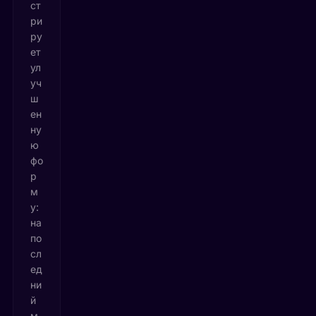
ст
ри
ру
ет
ул
уч
ш
ен
ну
ю
фо
р
м
у:
на
по
сл
ед
ни
й
м