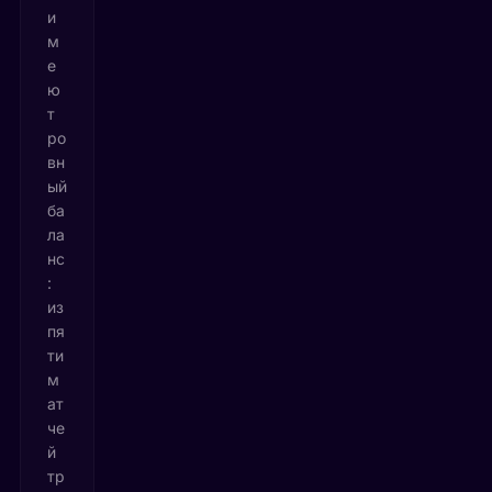
и
м
е
ю
т
ро
вн
ый
ба
ла
нс
:
из
пя
ти
м
ат
че
й
тр