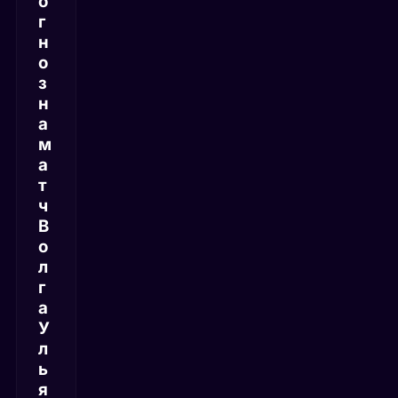
о
г
н
о
з
н
а
м
а
т
ч
В
о
л
г
а
У
л
ь
я