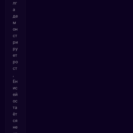
лг
а
де
м
он
ст
ри
ру
ет
ро
ст
,
Ен
ис
ей
ос
та
ёт
ся
не