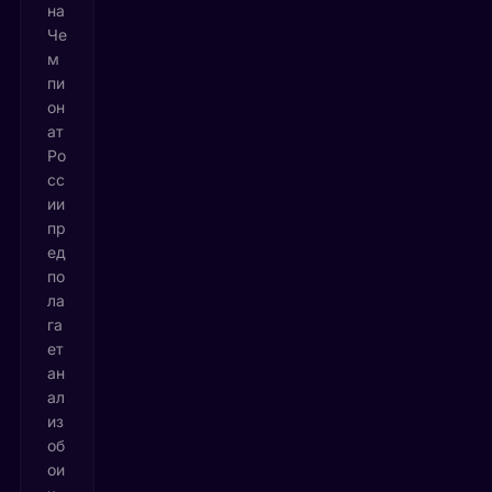
на
Че
м
пи
он
ат
Ро
сс
ии
пр
ед
по
ла
га
ет
ан
ал
из
об
ои