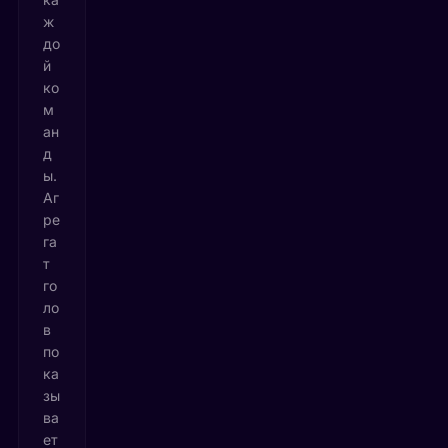
ж
до
й
ко
м
ан
д
ы.
Аг
ре
га
т
го
ло
в
по
ка
зы
ва
ет