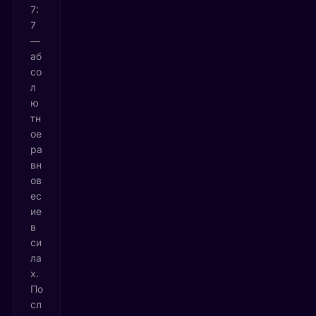
7:
7
—
аб
со
л
ю
тн
ое
ра
вн
ов
ес
ие
в
си
ла
х.
По
сл