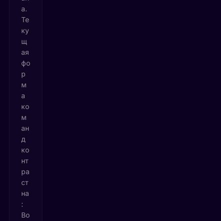
а.
Те
ку
щ
ая
фо
р
м
а
ко
м
ан
д
ко
нт
ра
ст
на
:
Во