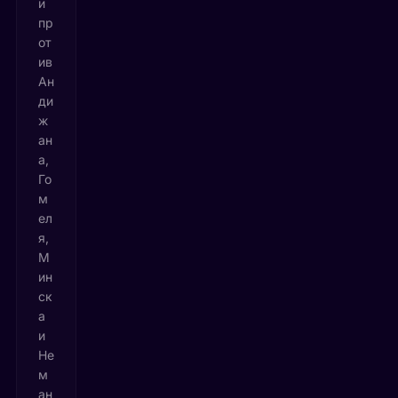
и
пр
от
ив
Ан
ди
ж
ан
а,
Го
м
ел
я,
М
ин
ск
а
и
Не
м
ан