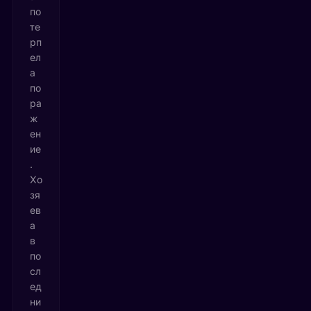
по
те
рп
ел
а
по
ра
ж
ен
ие
.
Хо
зя
ев
а
в
по
сл
ед
ни