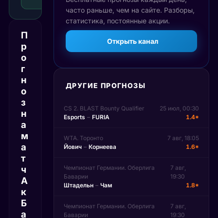
ставка
часто раньше, чем на сайте. Разборы,
статистика, постоянные акции.
П
Открыть канал
р
о
г
н
ДРУГИЕ ПРОГНОЗЫ
о
з
CS 2. BLAST Bounty Qualifier
25 июл, 00:30
н
Esports
–
FURIA
1.4*
а
м
WTA. Торонто
7 авг, 18:05
а
Йович
–
Корнеева
1.6*
т
ч
Чемпионат Германии. Оберлига
7 авг,
Баварии
19:30
А
Штадельн
–
Чам
1.8*
к
Б
Чемпионат Германии. Оберлига
7 авг,
а
Баварии
19:30