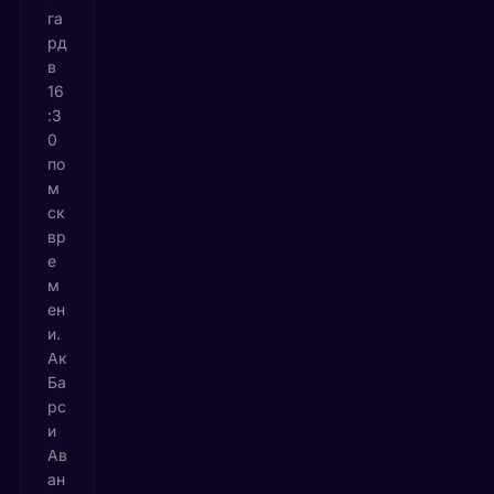
га
рд
в
16
:3
0
по
м
ск
вр
е
м
ен
и.
Ак
Ба
рс
и
Ав
ан