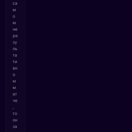
са
м
о
м
не
ре
зу
ль
та
ти
вн
о
м
м
ат
че
,
то
он
за