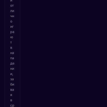
и
от
ли
чн
о
иг
ра
ю
т
в
на
па
де
ни
и,
за
би
ва
я
в
ср