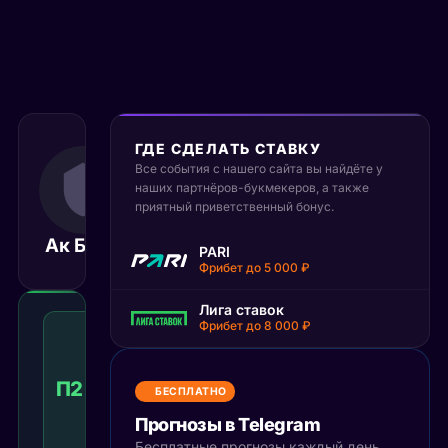
ГДЕ СДЕЛАТЬ СТАВКУ
21 сентября 2025
Все события с нашего сайта вы найдёте у
16:30
наших партнёров-букмекеров, а также
МСК
приятный приветственный бонус.
Ак Барс
Авангард
Матч завершён
PARI
Фрибет до 5 000 ₽
Лига ставок
Победа
Фрибет до 8 000 ₽
2
с
учетом
П2 с ОТ
1.93
Победа
КФ
БЕСПЛАТНО
доп.
времени
Прогнозы в Telegram
Рекомендуемая
Бесплатные прогнозы каждый день,