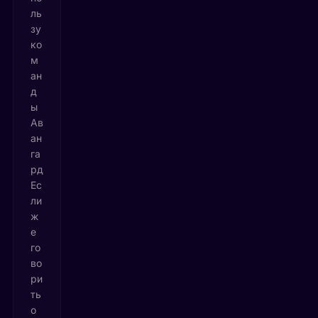
ль
зу
ко
м
ан
д
ы
Ав
ан
га
рд
Ес
ли
ж
е
го
во
ри
ть
о