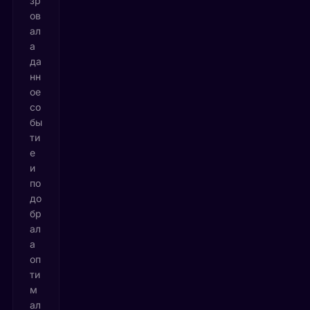
зр
ов
ал
а
да
нн
ое
со
бы
ти
е
и
по
до
бр
ал
а
оп
ти
м
ал