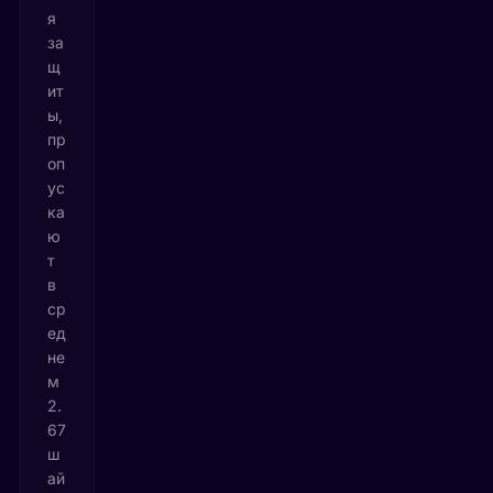
я
за
щ
ит
ы,
пр
оп
ус
ка
ю
т
в
ср
ед
не
м
2.
67
ш
ай