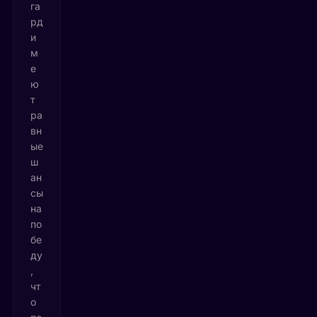
га
рд
и
м
е
ю
т
ра
вн
ые
ш
ан
сы
на
по
бе
ду
,
чт
о