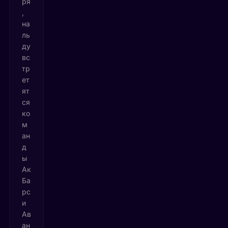
ря
,
на
ль
ду
вс
тр
ет
ят
ся
ко
м
ан
д
ы
Ак
Ба
рс
и
Ав
ан