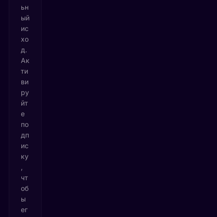
ьн
ый
ис
хо
д.
Ак
ти
ви
ру
йт
е
по
дп
ис
ку
,
чт
об
ы
ег