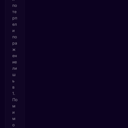
по
те
рп
ел
и
по
ра
ж
ен
ие
ли
ш
ь
в
1.
По
м
и
м
о