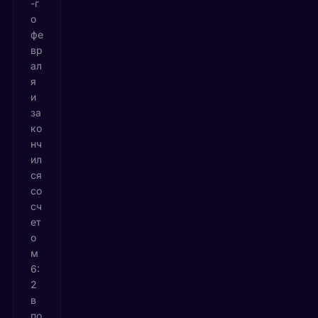
-г
о
фе
вр
ал
я
и
за
ко
нч
ил
ся
со
сч
ет
о
м
6:
2
в
по