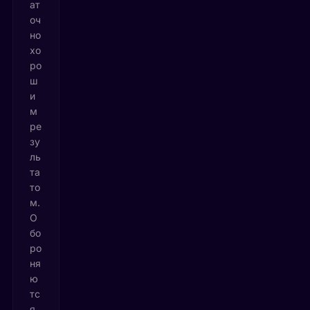
ат
оч
но
хо
ро
ш
и
м
ре
зу
ль
та
то
м.
О
бо
ро
ня
ю
тс
я