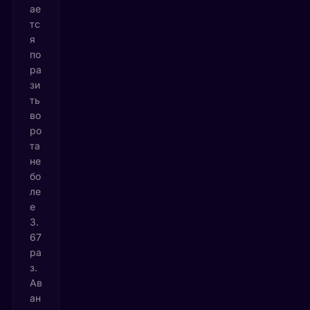
ае
тс
я
по
ра
зи
ть
во
ро
та
не
бо
ле
е
3.
67
ра
з.
Ав
ан