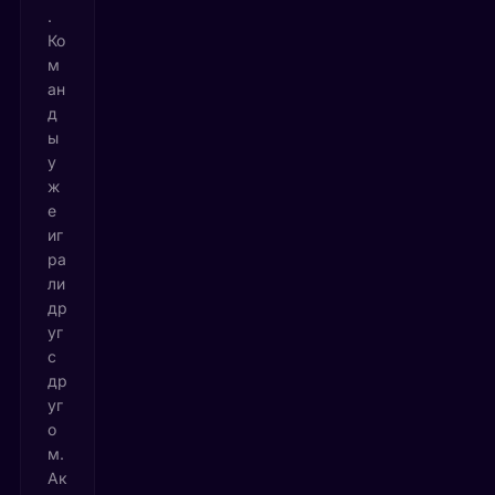
.
Ко
м
ан
д
ы
у
ж
е
иг
ра
ли
др
уг
с
др
уг
о
м.
Ак