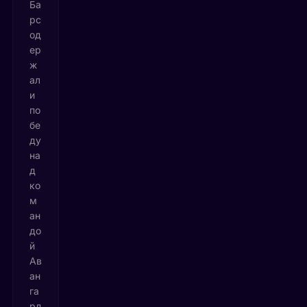
Ба
рс
од
ер
ж
ал
и
по
бе
ду
на
д
ко
м
ан
до
й
Ав
ан
га
рд