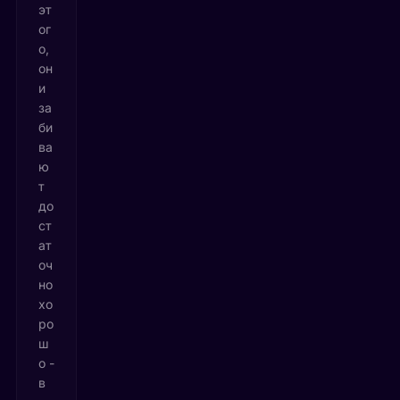
эт
ог
о,
он
и
за
би
ва
ю
т
до
ст
ат
оч
но
хо
ро
ш
о -
в