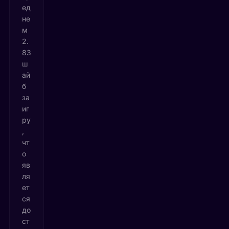
ед
не
м
2.
83
ш
ай
б
за
иг
ру
,
чт
о
яв
ля
ет
ся
до
ст