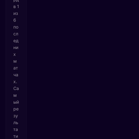
в 1
из
6
по
сл
ед
ни
х
м
ат
ча
х.
Са
м
ый
ре
зу
ль
та
ти