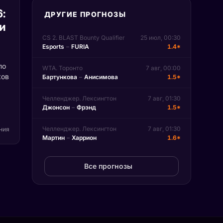
6:
ДРУГИЕ ПРОГНОЗЫ
и
CS 2. BLAST Bounty Qualifier
25 июл, 00:30
Esports
–
FURIA
1.4*
по
WTA. Торонто
7 авг, 00:00
ков
Бартункова
–
Анисимова
1.5*
Челленджер. Лексингтон
7 авг, 01:30
т
Джонсон
–
Фрэнд
1.5*
вые
д
Челленджер. Лексингтон
7 авг, 01:30
ения
Мартин
–
Харрион
1.6*
не
Все прогнозы