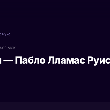
с Руис
8:00 МСК
 — Пабло Лламас Руи