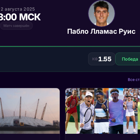
22 августа 2025
8:00 МСК
Матч завершён
Пабло Лламас Руис
1.55
Победа
КФ
Все ст