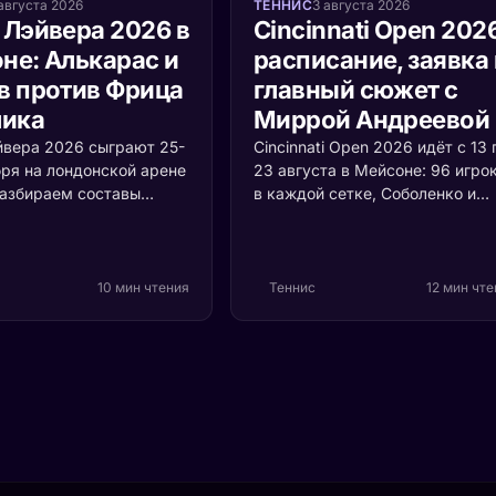
августа 2026
ТЕННИС
3 августа 2026
 Лэйвера 2026 в
Cincinnati Open 202
не: Алькарас и
расписание, заявка 
в против Фрица
главный сюжет с
лика
Миррой Андреевой
йвера 2026 сыграют 25-
Cincinnati Open 2026 идёт с 13 
бря на лондонской арене
23 августа в Мейсоне: 96 игро
Разбираем составы
в каждой сетке, Соболенко и
Европы и Мира, формат
Синнер первыми номерами,
й ценой очка и то,
Алькарас и Швёнтек защищаю
оскресенье решает
титулы. Мирра Андреева впер
рофея.
выходит на американский хар
10 мин чтения
Теннис
12 мин чт
чемпионкой «Ролан Гаррос» и 
теряет здесь ни одного очка.