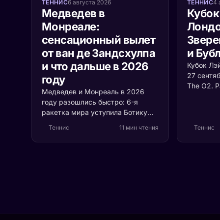
ТЕННИС
6 августа 2026
ТЕННИС
4 
Медведев в
Кубок
Монреале:
Лондо
сенсационный вылет
Звере
от ван де Зандсхулпа
и Буб
и что дальше в 2026
Кубок Лэ
27 сентя
году
The O2. 
Медведев и Монреаль в 2026
сборных 
году разошлись быстро: 6-я
с растуще
ракетка мира уступила Ботику
почему в
ван де Зандсхулпу (70-е место)
судьбу т
Теннис
11 мин чтения
Теннис
со счётом 3:6, 6:7 за 1 час 41
минуту. Разбираем, что
случилось с формой россиянина
и остаётся ли время до US Open.