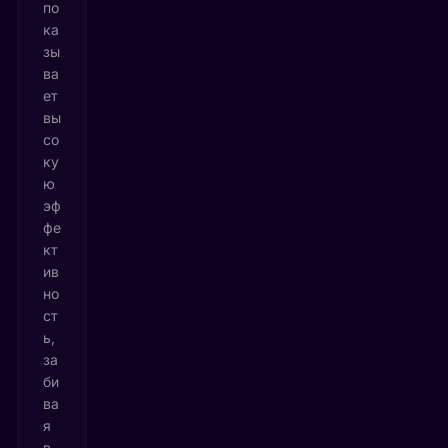
по
ка
зы
ва
ет
вы
со
ку
ю
эф
фе
кт
ив
но
ст
ь,
за
би
ва
я
в