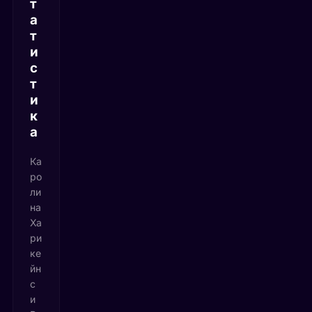
т
а
т
и
с
т
и
к
а
Ка
ро
ли
на
Ха
ри
ке
йн
с
и