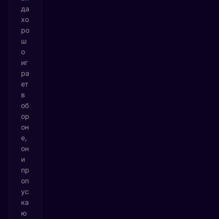
да
хо
ро
ш
о
иг
ра
ет
в
об
ор
он
е,
он
и
пр
оп
ус
ка
ю