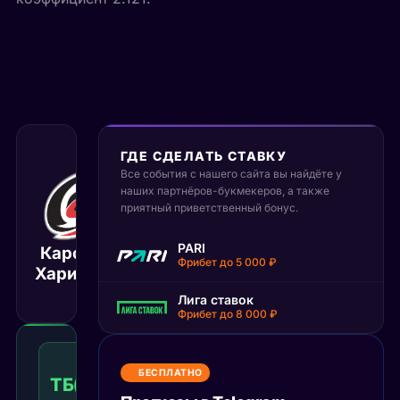
ГДЕ СДЕЛАТЬ СТАВКУ
Все события с нашего сайта вы найдёте у
29 октября 2025
наших партнёров-букмекеров, а также
01:30
приятный приветственный бонус.
МСК
Вегас
PARI
Каролина
Голден
Матч завершён
Фрибет до 5 000 ₽
Харикейнс
Найтс
Лига ставок
Фрибет до 8 000 ₽
Тотал
больше
БЕСПЛАТНО
ТБ(5)
1.42
Победа
5
КФ