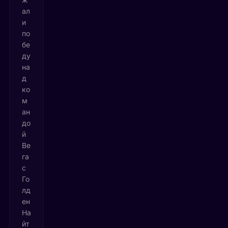
ал
и
по
бе
ду
на
д
ко
м
ан
до
й
Ве
га
с
Го
лд
ен
На
йт