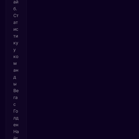
ай
б.
Ст
ат
ис
ти
ку
у
ко
м
ан
д
ы
Ве
га
с
Го
лд
ен
На
йт