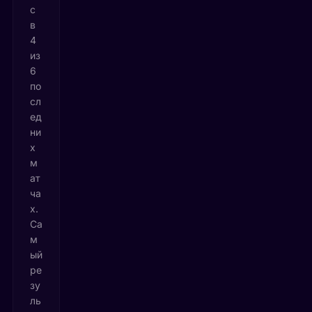
с
в
4
из
6
по
сл
ед
ни
х
м
ат
ча
х.
Са
м
ый
ре
зу
ль