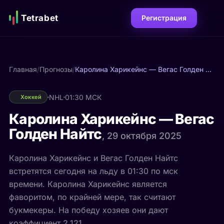
Tetrabet
Регистрация
Главная
/
Прогнозы
/
Каролина Харикейнс — Вегас Голден Найтс
NHL
01:30 МСК
Хоккей
Каролина Харикейнс — Вегас
Голден Найтс
, 29 октября 2025
Каролина Харикейнс и Вегас Голден Найтс
встретятся сегодня на льду в 01:30 по мск
времени. Каролина Харикейнс является
фаворитом, по крайней мере, так считают
букмекеры. На победу хозяев они дают
коэффициент 2.121.