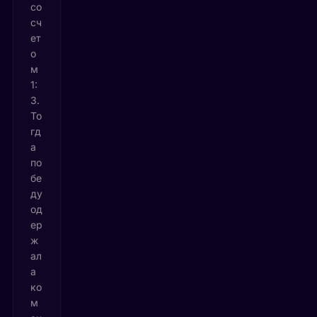
со
сч
ет
о
м
1:
3.
То
гд
а
по
бе
ду
од
ер
ж
ал
а
ко
м