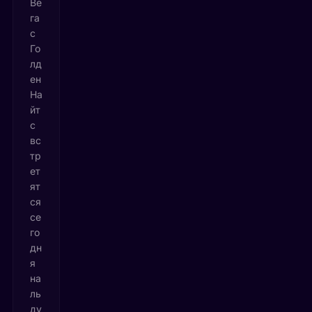
Ве
га
с
Го
лд
ен
На
йт
с
вс
тр
ет
ят
ся
се
го
дн
я
на
ль
ду