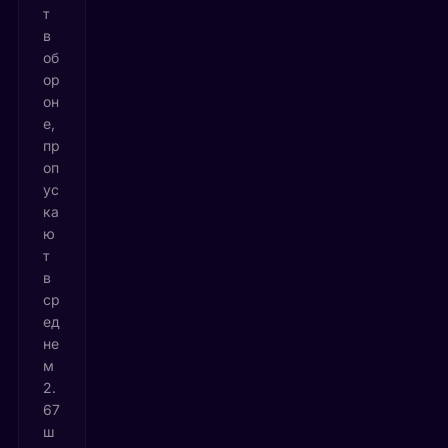
т
в
об
ор
он
е,
пр
оп
ус
ка
ю
т
в
ср
ед
не
м
2.
67
ш