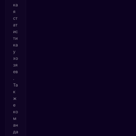
ка
я
ст
ат
ис
ти
ка
у
хо
зя
ев
.
Та
к
ж
е
ко
м
ан
да