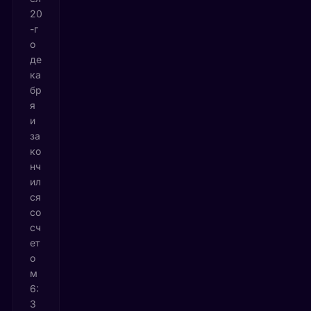
20
-г
о
де
ка
бр
я
и
за
ко
нч
ил
ся
со
сч
ет
о
м
6:
3