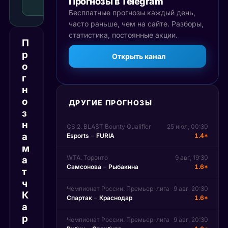
Прогнозы в Telegram
Рекомендуемая
ставка
Бесплатные прогнозы каждый день,
часто раньше, чем на сайте. Разборы,
статистика, постоянные акции.
П
р
Открыть канал
о
г
н
о
ДРУГИЕ ПРОГНОЗЫ
з
н
CS 2. BLAST Bounty Qualifier
25 июл, 00:30
а
Esports
–
FURIA
1.4*
м
WTA. Торонто
9 авг, 19:30
а
Самсонова
–
Рыбакина
1.6*
т
ч
Чемпионат России. Премьер-лига
9 авг, 20:30
К
Спартак
–
Краснодар
1.6*
а
р
Чемпионат России. Премьер-лига
9 авг, 20:30