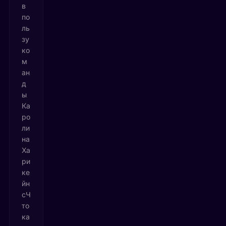
в
по
ль
зу
ко
м
ан
д
ы
Ка
ро
ли
на
Ха
ри
ке
йн
сЧ
то
ка