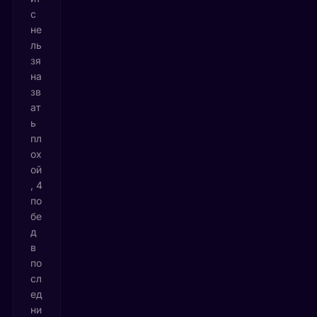
с
не
ль
зя
на
зв
ат
ь
пл
ох
ой
, 4
по
бе
д
в
по
сл
ед
ни