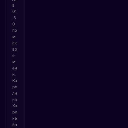
в
01
:3
0
по
м
ск
вр
е
м
ен
и.
Ка
ро
ли
на
Ха
ри
ке
йн