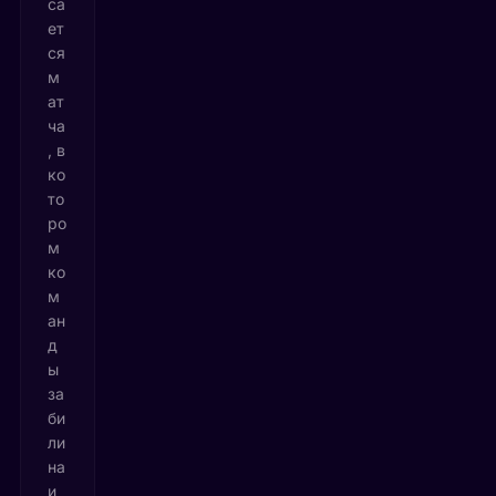
са
ет
ся
м
ат
ча
, в
ко
то
ро
м
ко
м
ан
д
ы
за
би
ли
на
и