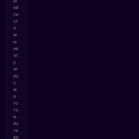
ш
ей
си
ст
е
м
ы
на
эт
у
иг
ру
у
ж
е
го
то
в.
Ак
ти
ви