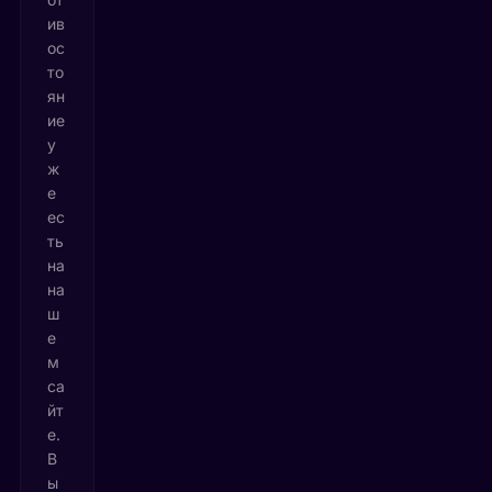
ив
ос
то
ян
ие
у
ж
е
ес
ть
на
на
ш
е
м
са
йт
е.
В
ы