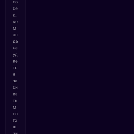
по
бе
д.
ко
м
ан
де
не
уд
ае
тс
я
за
би
ва
ть
м
но
го
ш
ай