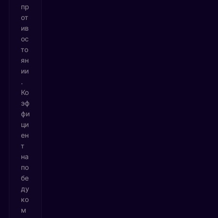
пр
от
ив
ос
то
ян
ии
.
Ко
эф
фи
ци
ен
т
на
по
бе
ду
ко
м