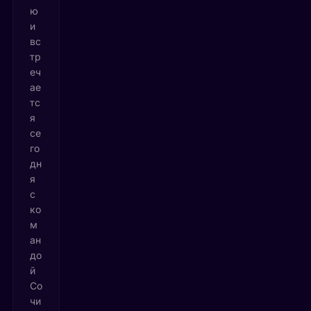
ю
и
вс
тр
еч
ае
тс
я
се
го
дн
я
с
ко
м
ан
до
й
Со
чи