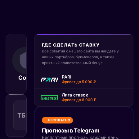
ГДЕ СДЕЛАТЬ СТАВКУ
30 сентября
Все события с нашего сайта вы найдёте у
2025
наших партнёров-букмекеров, а также
19:30
приятный приветственный бонус.
МСК
Сочи
Лада
PARI
Матч завершён
Фрибет до 5 000 ₽
Лига ставок
Фрибет до 8 000 ₽
Тотал
больше
ТБ(4.5)
1.55
Поражение
4.5
КФ
БЕСПЛАТНО
Рекомендуемая
ставка
Прогнозы в Telegram
Бесплатные прогнозы каждый день,