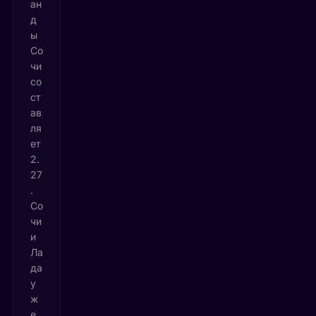
ан
д
ы
Со
чи
со
ст
ав
ля
ет
2.
27
.
Со
чи
и
Ла
да
у
ж
е