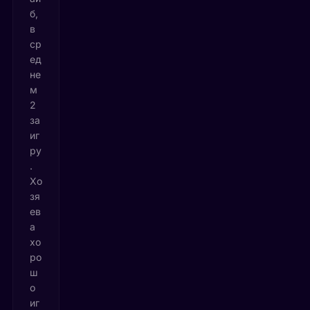
б,
в
ср
ед
не
м
2
за
иг
ру
.
Хо
зя
ев
а
хо
ро
ш
о
иг