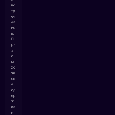
вс
тр
еч
ал
ис
ь.
П
ри
эт
о
м
хо
зя
ев
а
од
ер
ж
ал
и