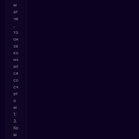
м
ат
че
,
то
он
за
ко
нч
ил
ся
со
сч
ет
о
м
1:
3.
Ко
м