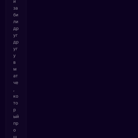
и
за
би
ли
др
уг
др
уг
у
в
м
ат
че
,
ко
то
р
ый
пр
о
ш