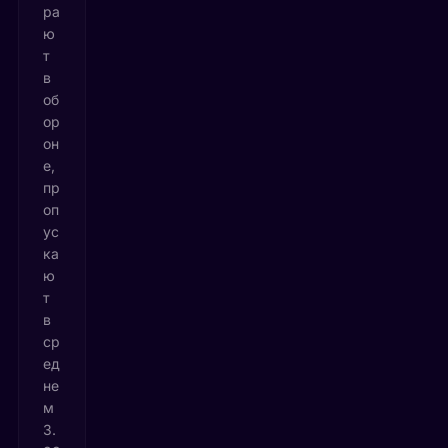
ра
ю
т
в
об
ор
он
е,
пр
оп
ус
ка
ю
т
в
ср
ед
не
м
3.