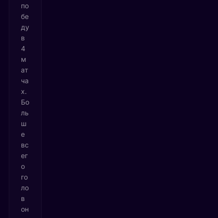
по
бе
ду
в
4
м
ат
ча
х.
Бо
ль
ш
е
вс
ег
о
го
ло
в
он