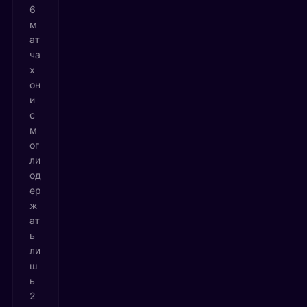
6
м
ат
ча
х
он
и
с
м
ог
ли
од
ер
ж
ат
ь
ли
ш
ь
2