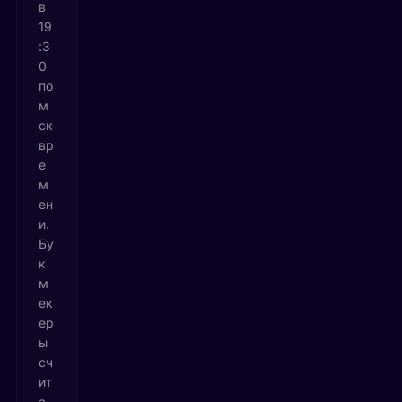
в
19
:3
0
по
м
ск
вр
е
м
ен
и.
Бу
к
м
ек
ер
ы
сч
ит
а