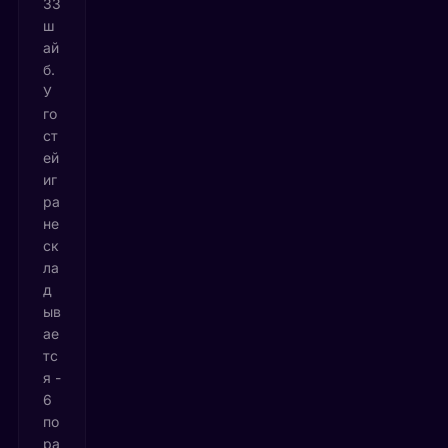
33
ш
ай
б.
У
го
ст
ей
иг
ра
не
ск
ла
д
ыв
ае
тс
я -
6
по
ра