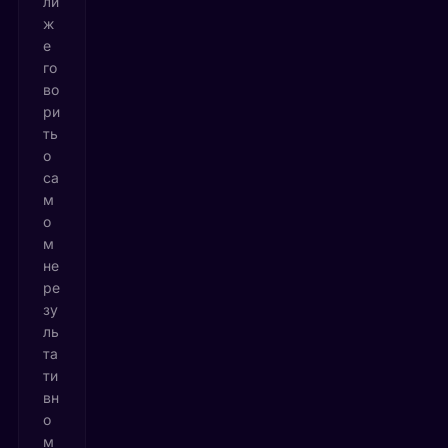
ли
ж
е
го
во
ри
ть
о
са
м
о
м
не
ре
зу
ль
та
ти
вн
о
м