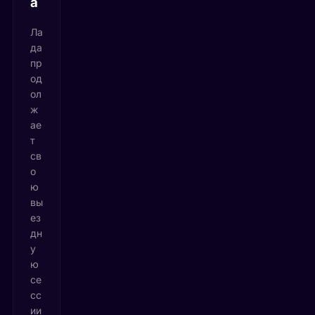
а
Ла
да
пр
од
ол
ж
ае
т
св
о
ю
вы
ез
дн
у
ю
се
сс
ии