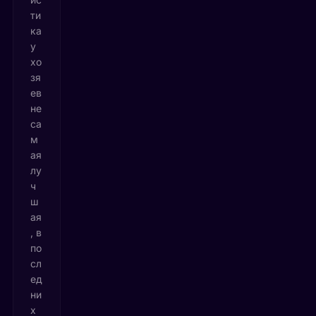
ти
ка
у
хо
зя
ев
не
са
м
ая
лу
ч
ш
ая
, в
по
сл
ед
ни
х