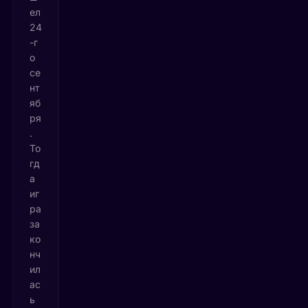
ел
24
-г
о
се
нт
яб
ря
.
То
гд
а
иг
ра
за
ко
нч
ил
ас
ь