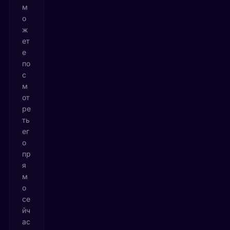
м
о
ж
ет
е
по
с
м
от
ре
ть
ег
о
пр
я
м
о
се
йч
ас