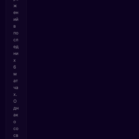
ж
ен
ий
в
по
сл
ед
ни
х
6
м
ат
ча
х.
О
дн
ак
о
со
св