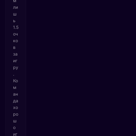
м
ли
ш
ь
1.5
оч
ко
в
за
иг
ру
.
Ко
м
ан
да
хо
ро
ш
о
иг