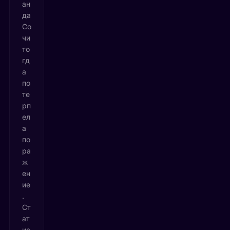
ан
да
Со
чи
то
гд
а
по
те
рп
ел
а
по
ра
ж
ен
ие
.
Ст
ат
ис