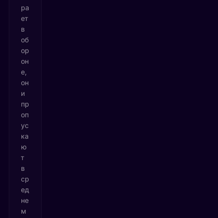
ра
ет
в
об
ор
он
е,
он
и
пр
оп
ус
ка
ю
т
в
ср
ед
не
м