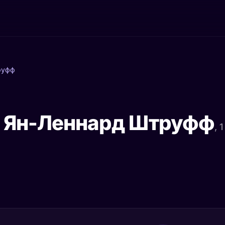
руфф
 Ян-Леннард Штруфф
, 