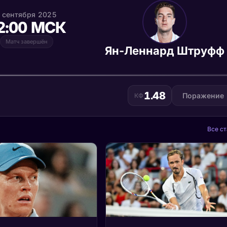
1 сентября 2025
2:00 МСК
Матч завершён
Ян-Леннард Штруфф
1.48
Поражение
КФ
Все ст