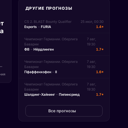
ДРУГИЕ ПРОГНОЗЫ
т
CS 2. BLAST Bounty Qualifier
25 июл, 00:30
Esports
–
FURIA
1.4*
па
Чемпионат Германии. Оберлига
7 авг,
Баварии
19:30
ФВ
–
Нёрдлинген
1.7*
Чемпионат Германии. Оберлига
7 авг,
Баварии
19:30
)
Пфаффенхофен
–
II
1.6*
ения
Чемпионат Германии. Оберлига
7 авг,
на
Баварии
19:30
Шалдинг-Хайнинг
–
Пипинсриед
1.7*
n.
Все прогнозы