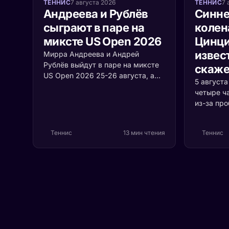
ТЕННИС
7 августа 2026
ТЕННИС
7 
Андреева и Рублёв
Синне
сыграют в паре на
колен
миксте US Open 2026
Цинци
извест
Мирра Андреева и Андрей
Рублёв выйдут в паре на миксте
скаже
US Open 2026 25-26 августа, а
5 август
среди участников турнира
четыре ч
впервые встретятся Джокович и
из-за пр
Соболенко. Разбираем формат,
коленом.
соперников и шансы россиян.
случилос
Теннис
13 мин чтения
Теннис
серьёзно 
первая р
Цинцинна