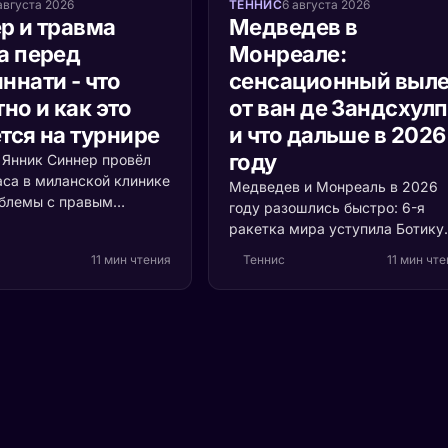
августа 2026
ТЕННИС
6 августа 2026
р и травма
Медведев в
а перед
Монреале:
ннати - что
сенсационный выле
но и как это
от ван де Зандсхул
тся на турнире
и что дальше в 2026
году
а Янник Синнер провёл
аса в миланской клинике
Медведев и Монреаль в 2026
облемы с правым
году разошлись быстро: 6-я
 Разбираемся, что
ракетка мира уступила Ботику
ь, насколько это
ван де Зандсхулпу (70-е место
11 мин чтения
Теннис
11 мин чт
и кто выигрывает, если
со счётом 3:6, 6:7 за 1 час 41
акетка мира пропустит
минуту. Разбираем, что
ти.
случилось с формой россияни
и остаётся ли время до US Ope