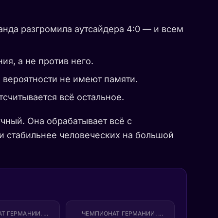
анда разгромила аутсайдера 4:0 — и всем
я, а не против него.
 вероятности не имеют памяти.
считывается всё остальное.
учный. Она обрабатывает всё с
и стабильнее человеческих на большой
ЧЕМПИОНАТ ГЕРМАНИИ. ОБЕРЛИГА БАВАРИИ
ЧЕМПИОНАТ ГЕРМАНИИ. ОБЕРЛИГА БАВАРИИ