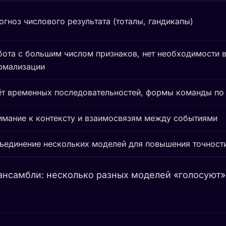
огноз числового результата (тоталы, гандикапы)
бота с большим числом признаков, нет необходимости 
рмализации
ёт временных последовательностей, формы команды по
имание к контексту и взаимосвязям между событиями
ъединение нескольких моделей для повышения точност
ансамбли: несколько разных моделей «голосуют»