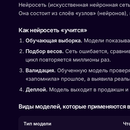
Нейросеть (искусственная нейронная сеть
Она состоит из слоёв «узлов» (нейронов)
Как нейросеть «учится»
Обучающая выборка.
Модели показываю
Подбор весов.
Сеть ошибается, сравнив
цикл повторяется миллионы раз.
Валидация.
Обученную модель проверяют
«запомнила» прошлое, а выявила реал
Деплой.
Модель выходит в продакшн и 
Виды моделей, которые применяются в
Тип модели
Чт