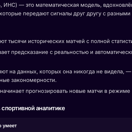
, ИНС) — это математическая модель, вдохновлё
, которые передают сигналы друг другу с разными
т тысячи исторических матчей с полной статист
ает предсказание с реальностью и автоматическ
 на данных, которых она никогда не видела, — ч
ьные закономерности.
начинает прогнозировать новые матчи в режиме
 спортивной аналитике
о умеет