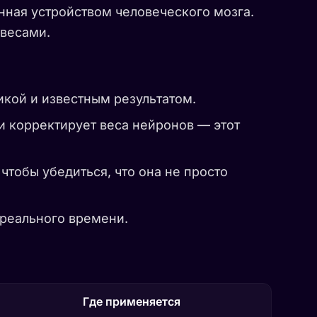
нная устройством человеческого мозга.
 весами.
икой и известным результатом.
и корректирует веса нейронов — этот
тобы убедиться, что она не просто
 реального времени.
Где применяется