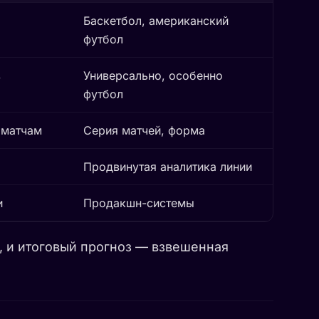
Баскетбол, американский
футбол
в
Универсально, особенно
футбол
 матчам
Серия матчей, форма
Продвинутая аналитика линии
и
Продакшн-системы
, и итоговый прогноз — взвешенная