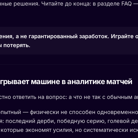
ные решения. Читайте до конца: в разделе FAQ 
ения, а не гарантированный заработок. Играйте 
ы потерять.
грывает машине в аналитике матчей
тно ответить на вопрос: а что не так с обычным 
опытный — физически не способен одновременно 
я: последний дерби, победную серию, голевой д
 которые экономят усилия, но систематически ис