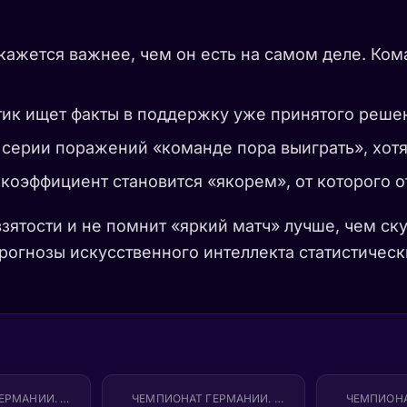
ажется важнее, чем он есть на самом деле. Ком
ик ищет факты в поддержку уже принятого решени
серии поражений «команде пора выиграть», хотя
оэффициент становится «якорем», от которого от
зятости и не помнит «яркий матч» лучше, чем ск
огнозы искусственного интеллекта статистическ
ЧЕМПИОНАТ ГЕРМАНИИ. ОБЕРЛИГА БАВАРИИ
ЧЕМПИОНАТ ГЕРМАНИИ. ОБЕРЛИГА БАВАРИИ